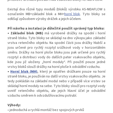
Existují dva různé typy modulů (bloků) výrobku AS-NIDAFLOW s
označením MB=základní blok a MH=
horní blok
. Tyto bloky se
odlišují způsobem výroby drážek a jejich účelem.
Při návrhu a instalaci je důležité použít správný typ bloku:
• Základní blok (MB)
má vyrobené drážky na spodní i horní
straně bloku. Tyto bloky se ukládají na dno výkopu jako základní
vrstva retenčního objektu. Na spodní části jsou drážky hlubší a
jsou určené pro rychlý rozptyl srážkové vody v horizontálním
směru. Drážky na horní ploše bloku jsou pak určené pro rychlý
rozptyl a distribuci vody do dalších pater vsakovacího objektu,
kde jsou již uloženy „horní moduly“. Při použití pouze jedné
vrstvy bloků slouží drážky na horní ploše k odvádění vzduchu.
•
Horní blok (MH)
, který je opatřen drážkami pouze na horní
straně bloku, je používán na další vrstvy vsakovacího objektu. Je
tedy pokládán na základní modul nebo v případě více vrstev se
skládají horní moduly na sebe. Tyto bloky slouží pro rozptyl vody
uvnitř retenčního objektu, ale jejich hlavní účel je odvádění
vzduchu směrem k odvzdušňovacímu potrubí.
Výhody:
• jednoduchá a rychlá montáž bez spojových prvků