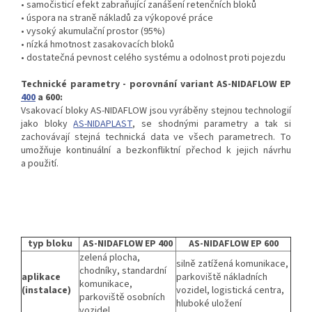
• samočisticí efekt zabraňující zanášení retenčních bloků
• úspora na straně nákladů za výkopové práce
• vysoký akumulační prostor (95%)
• nízká hmotnost zasakovacích bloků
• dostatečná pevnost celého systému a odolnost proti pojezdu
Technické parametry - porovnání variant AS-NIDAFLOW EP
400
a 600:
Vsakovací bloky AS-NIDAFLOW jsou vyráběny stejnou technologií
jako bloky
AS-NIDAPLAST
, se shodnými parametry a tak si
zachovávají stejná technická data ve všech parametrech. To
umožňuje kontinuální a bezkonfliktní přechod k jejich návrhu
a použití.
typ bloku
AS-NIDAFLOW EP 400
AS-NIDAFLOW EP 600
zelená plocha,
silně zatížená komunikace,
chodníky, standardní
aplikace
parkoviště nákladních
komunikace,
(instalace)
vozidel, logistická centra,
parkoviště osobních
hluboké uložení
vozidel