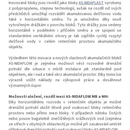
Inovované bloky jsou rovněž jako bloky
AS-NIDAPLAST
vyrobeny
z polypropylenu, stejnou technologií, avšak na rozdíl od svých
předchůdců umožňují rozvádět akumulovanou dešťovou vodu
také v horizontálním směru. To je umožněno díky nově
vytvořeným drážkám v povrchu bloků. Tyto drážky jsou vedeny
horizontálně v podélném i příčném směru a ve spojení se
standardními vertikálními otvory je tak zajištěn rychlý rozptyl
dešťové vody v celém retenčním prostoru akumulačního
objektu.
Výsledkem této inovace a nových vlastností akumulačních bloků
AS-NIDAFLOW je zejména možnost vést rozvodné drenážní
potrubí dle situace v místě instalace jak standardně pod
objektem, ale i nad a také skrz akumulační prostor. Díky tomu lze
výrazně snížit náklady na výkopové práce a dosáhnout
významných úspor.
Možnosti uložení, rozdíl mezi AS-NIDAFLOW MB a MH:
Díky horizontálnímu rozvodu v retenčním objektu je možné
drenážní potrubí uložit těsně pod vsakovací bloky retenčního
prostoru nebo přímo mezi bloky. V případech nátoku čistých
nebo pouze bagatelně znečištěných srážkových vod (zejména
ze střech v obytných oblastech) je možné při zasakování umístit
přítokové drenážní potrubí i nad vsakovací bloky AS-NIDAFLOW.