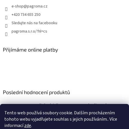
e-shop
@
pagroma.cz
+420 734 655 250
Sledujte nás na facebooku
pagroma.s.r.o/?hl=cs
Přijímáme online platby
Poslední hodnocení produktů
Retenční nádrž nesamonosná válcová 9m3
|
Tento web používá soubory cookie. Dalším procházením
Hodnocení produktu je 5 z 5 hvězdiček.
tohoto webu vyjadřujete souhlas s jejich používáním.. Více
informací
zde
.