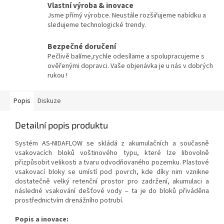
Vlastní výroba & inovace
Jsme přímý výrobce. Neustále rozšiřujeme nabídku a
sledujeme technologické trendy.
Bezpečné doručení
Pečlivě balíme,rychle odesílame a spolupracujeme s
ověřenými dopravci. Vaše objenávka je u nás v dobrých
rukou !
Popis
Diskuze
Detailní popis produktu
Systém AS-NIDAFLOW se skládá z akumulačních a současně
vsakovacích bloků voštinového typu, které lze libovolně
přizpůsobit velikosti a tvaru odvodňovaného pozemku. Plastové
vsakovací bloky se umístí pod povrch, kde díky nim vznikne
dostatečně velký retenční prostor pro zadržení, akumulaci a
následné vsakování dešťové vody – ta je do bloků přiváděna
prostřednictvím drenážního potrubí.
Popis a inovace: