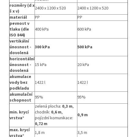
rozměry (d x
2400 x 1200 x 520
2400 x 1200 x 520
š x v)
materiál
PP
PP
pevnost v
tlaku (dle
400 kPa
600 kPa
ISO 844)
vertikální
únosnost -
300 kPa
500 kPa
dovolená
horizontální
únosnost -
15 kPa
20 kPa
dovolená
akumulace
vody bez
1422 l
1422 l
podkladu
akumulační
95%
95%
schopnost
zelená plocha:
0,3 m
,
min. krycí
chodník:
0,6 m
,
0,9 m
vrstva°
pojízdní komunikace:
0,72 m
max. krycí
1,8 m
3,5 m
vrstva°