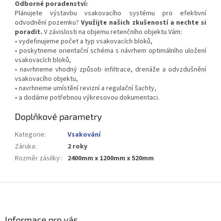
Odborné poradenství:
Plánujete výstavbu vsakovacího systému pro efektivní
odvodnění pozemku?
Využijte našich zkušeností a nechte si
poradit.
V závislosti na objemu retenčního objektu Vám:
• vydefinujeme počet a typ vsakovacích bloků,
• poskytneme orientační schéma s návrhem optimálního uložení
vsakovacích bloků,
• navrhneme vhodný způsob infiltrace, drenáže a odvzdušnění
vsakovacího objektu,
• navrhneme umístění revizní a regulační šachty,
• a dodáme potřebnou výkresovou dokumentaci.
Doplňkové parametry
Kategorie
:
Vsakování
Záruka
:
2 roky
Rozměr zásilky:
:
2400mm x 1200mm x 520mm
Z
á
p
a
Informace pro vás