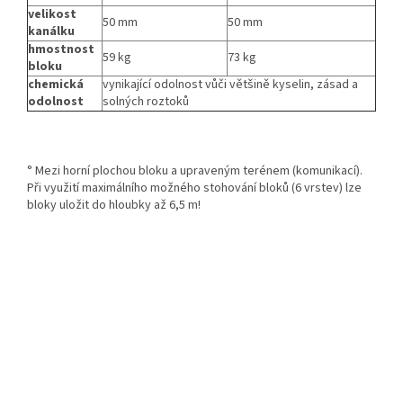
velikost
50 mm
50 mm
kanálku
hmostnost
59 kg
73 kg
bloku
chemická
vynikající odolnost vůči většině kyselin, zásad a
odolnost
solných roztoků
° Mezi horní plochou bloku a upraveným terénem (komunikací).
Při využití maximálního možného stohování bloků (6 vrstev) lze
bloky uložit do hloubky až 6,5 m!