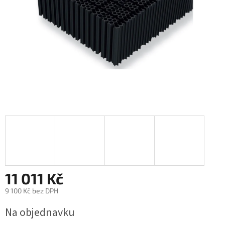
11 011 Kč
9 100 Kč bez DPH
Měrná
Na objednavku
cena: