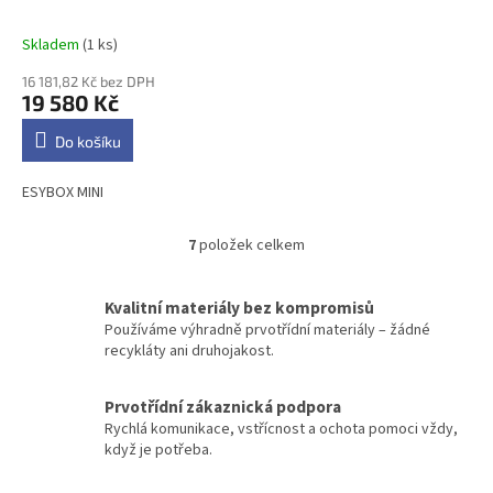
Skladem
(1 ks)
16 181,82 Kč bez DPH
19 580 Kč
Do košíku
ESYBOX MINI
7
položek celkem
O
v
l
Kvalitní materiály bez kompromisů
á
Používáme výhradně prvotřídní materiály – žádné
d
recykláty ani druhojakost.
a
c
í
Prvotřídní zákaznická podpora
p
Rychlá komunikace, vstřícnost a ochota pomoci vždy,
r
když je potřeba.
v
k