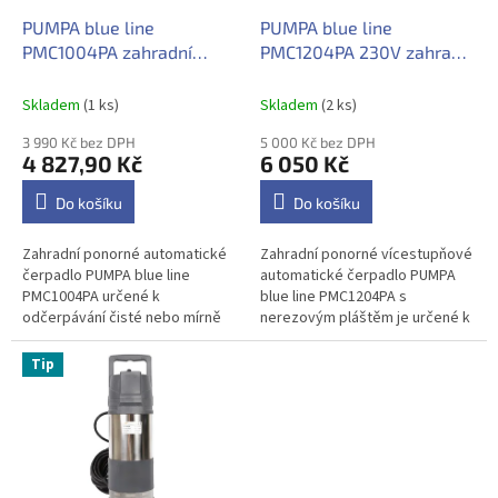
o
d
PUMPA blue line
PUMPA blue line
u
PMC1004PA zahradní
PMC1204PA 230V zahradní
k
ponorné automatické
automatické ponorné
t
čerpadlo
čerpadlo
Skladem
(1 ks)
Skladem
(2 ks)
ů
3 990 Kč bez DPH
5 000 Kč bez DPH
4 827,90 Kč
6 050 Kč
Do košíku
Do košíku
Zahradní ponorné automatické
Zahradní ponorné vícestupňové
čerpadlo PUMPA blue line
automatické čerpadlo PUMPA
PMC1004PA určené k
blue line PMC1204PA s
odčerpávání čisté nebo mírně
nerezovým pláštěm je určené k
znečištěné drenážní vody ze
odčerpávání čisté nebo mírně
sklepů a nádrží, pro zavlažování
znečištěné vody v
Tip
nebo...
domácnostech, na...