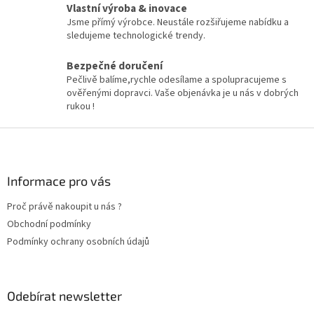
y
Vlastní výroba & inovace
v
Jsme přímý výrobce. Neustále rozšiřujeme nabídku a
ý
sledujeme technologické trendy.
p
i
Bezpečné doručení
s
Pečlivě balíme,rychle odesílame a spolupracujeme s
u
ověřenými dopravci. Vaše objenávka je u nás v dobrých
rukou !
Z
á
p
a
Informace pro vás
t
Proč právě nakoupit u nás ?
í
Obchodní podmínky
Podmínky ochrany osobních údajů
Odebírat newsletter