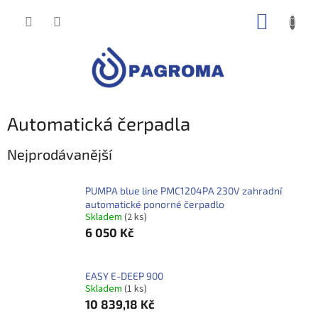
Přejít
NÁKUP
na
obsah
KOŠÍK
Automatická čerpadla
Nejprodávanější
PUMPA blue line PMC1204PA 230V zahradní
automatické ponorné čerpadlo
Skladem
(2 ks)
6 050 Kč
EASY E-DEEP 900
Skladem
(1 ks)
10 839,18 Kč