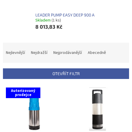
LEADER PUMP EASY DEEP 900 A
Skladem
(1 ks)
8 013,83 Kč
Ř
a
Nejlevnější
Nejdražší
Nejprodávanější
Abecedně
z
e
n
OTEVŘÍT FILTR
í
p
V
r
Autorizovaný
ý
prodejce
o
p
d
i
u
s
k
p
t
r
ů