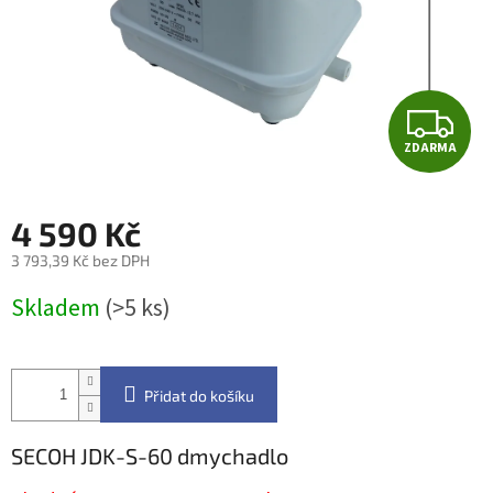
Z
ZDARMA
D
A
4 590 Kč
R
3 793,39 Kč bez DPH
Měrná
M
Skladem
(>5 ks)
cena:
A
Přidat do košíku
SECOH JDK-S-60 dmychadlo