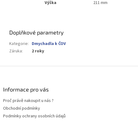
Výška
211 mm
Doplňkové parametry
Kategorie
:
Dmychadla k ČOV
Záruka
:
2 roky
Z
á
p
a
Informace pro vás
t
Proč právě nakoupit u nás ?
í
Obchodní podmínky
Podmínky ochrany osobních údajů