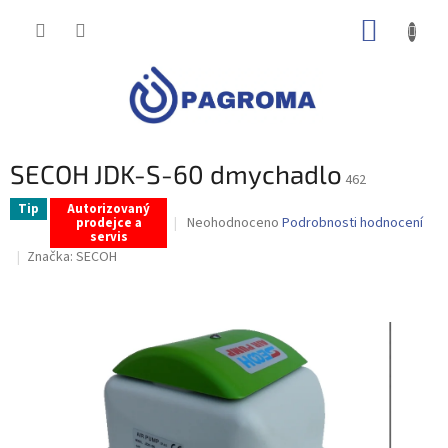
Přejít
NÁKUP
na
obsah
KOŠÍK
SECOH JDK-S-60 dmychadlo
462
Tip
Autorizovaný
Průměrné
Neohodnoceno
Podrobnosti hodnocení
prodejce a
servis
hodnocení
Značka:
SECOH
produktu
je
0,0
z
5
hvězdiček.