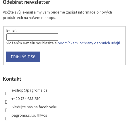
Odebírat newsletter
Vložte svůj e-mail a my vám budeme zasílat informace o nových
produktech na našem e-shopu.
E-mail
Vložením e-mailu souhlasíte s
podmínkami ochrany osobních údajů
PŘIHLÁSIT SE
Kontakt
e-shop
@
pagroma.cz
+420 734 655 250
Sledujte nás na facebooku
pagroma.s.r.o/?hl=cs