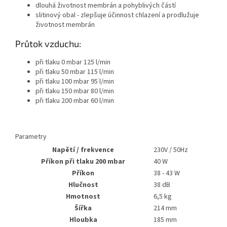
dlouhá životnost membrán a pohyblivých částí
slitinový obal - zlepšuje účinnost chlazení a prodlužuje
životnost membrán
Průtok vzduchu:
při tlaku 0 mbar 125 l/min
při tlaku 50 mbar 115 l/min
při tlaku 100 mbar 95 l/min
při tlaku 150 mbar 80 l/min
při tlaku 200 mbar 60 l/min
Parametry
Napětí / frekvence
230V / 50Hz
Příkon při tlaku 200 mbar
40 W
Příkon
38 - 43 W
Hlučnost
38 dB
Hmotnost
6,5 kg
Šířka
214 mm
Hloubka
185 mm