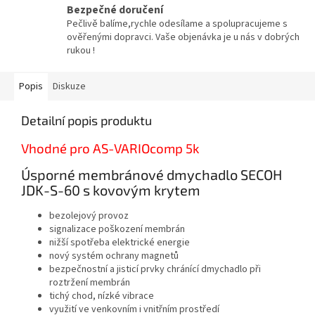
Bezpečné doručení
Pečlivě balíme,rychle odesílame a spolupracujeme s
ověřenými dopravci. Vaše objenávka je u nás v dobrých
rukou !
Popis
Diskuze
Detailní popis produktu
Vhodné pro AS-VARIOcomp 5k
Úsporné membránové dmychadlo SECOH
JDK-S-60 s kovovým krytem
bezolejový provoz
signalizace poškození membrán
nižší spotřeba elektrické energie
nový systém ochrany magnetů
bezpečnostní a jisticí prvky chránící dmychadlo při
roztržení membrán
tichý chod, nízké vibrace
využití ve venkovním i vnitřním prostředí