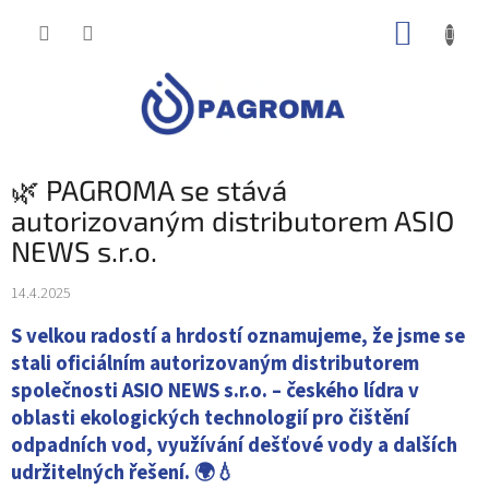
Přejít
NÁKUP
na
obsah
KOŠÍK
🌿 PAGROMA se stává
autorizovaným distributorem ASIO
NEWS s.r.o.
14.4.2025
S velkou radostí a hrdostí oznamujeme, že jsme se
stali oficiálním autorizovaným distributorem
společnosti ASIO NEWS s.r.o. – českého lídra v
oblasti ekologických technologií pro čištění
odpadních vod, využívání dešťové vody a dalších
udržitelných řešení. 🌍💧