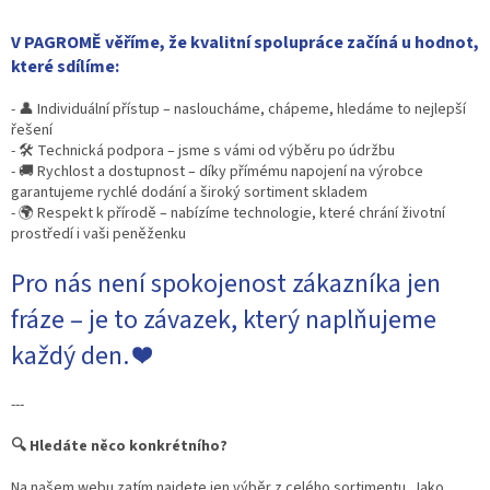
V PAGROMĚ věříme, že kvalitní spolupráce začíná u hodnot,
které sdílíme:
- 👤 Individuální přístup – nasloucháme, chápeme, hledáme to nejlepší
řešení
- 🛠 Technická podpora – jsme s vámi od výběru po údržbu
- 🚚 Rychlost a dostupnost – díky přímému napojení na výrobce
garantujeme rychlé dodání a široký sortiment skladem
- 🌍 Respekt k přírodě – nabízíme technologie, které chrání životní
prostředí i vaši peněženku
Pro nás není spokojenost zákazníka jen
fráze – je to závazek, který naplňujeme
každý den. ❤
---
🔍 Hledáte něco konkrétního?
Na našem webu zatím najdete jen výběr z celého sortimentu. Jako