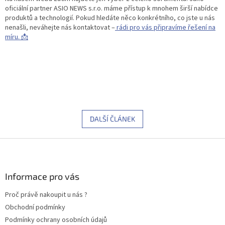
oficiální partner ASIO NEWS s.r.o. máme přístup k mnohem širší nabídce
produktů a technologií. Pokud hledáte něco konkrétního, co jste u nás
nenašli, neváhejte nás kontaktovat –
rádi pro vás připravíme řešení na
míru. 📩
DALŠÍ ČLÁNEK
Z
á
p
a
Informace pro vás
t
Proč právě nakoupit u nás ?
í
Obchodní podmínky
Podmínky ochrany osobních údajů