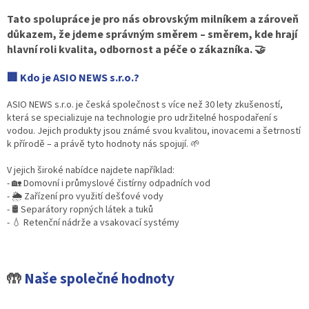
Tato spolupráce je pro nás obrovským milníkem a zároveň
důkazem, že jdeme správným směrem – směrem, kde hrají
hlavní roli kvalita, odbornost a péče o zákazníka. 🤝
🏢 Kdo je ASIO NEWS s.r.o.?
ASIO NEWS s.r.o. je česká společnost s více než 30 lety zkušeností,
která se specializuje na technologie pro udržitelné hospodaření s
vodou. Jejich produkty jsou známé svou kvalitou, inovacemi a šetrností
k přírodě – a právě tyto hodnoty nás spojují. 🌱
V jejich široké nabídce najdete například:
- 🏡 Domovní i průmyslové čistírny odpadních vod
- 🌦 Zařízení pro využití dešťové vody
- 🛢 Separátory ropných látek a tuků
- 💧 Retenční nádrže a vsakovací systémy
🤲
Naše společné hodnoty