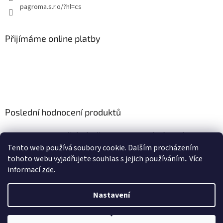
pagroma.s.r.o/?hl=cs
Přijímáme online platby
Poslední hodnocení produktů
Retenční nádrž nesamonosná válcová 9m3
|
Tento web používá soubory cookie. Dalším procházením
Hodnocení produktu je 5 z 5 hvězdiček.
tohoto webu vyjadřujete souhlas s jejich používáním.. Více
informací
zde
.
Nastavení
Vytvořil Shoptet