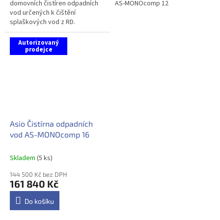
domovních čistíren odpadních
AS-MONOcomp 12
vod určených k čištění
splaškových vod z RD.
Technologické řešení těchto
čistíren je založeno na stabilním
Autorizovaný
a spolehlivém...
prodejce
Asio Čistírna odpadních
vod AS-MONOcomp 16
Skladem
(5 ks)
144 500 Kč bez DPH
161 840 Kč
Do košíku