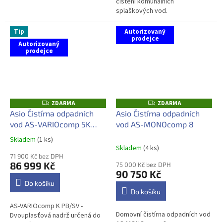
čištění komunálních
splaškových vod.
Technologické řešení této
čistírny je založeno na stabilním
Tip
Autorizovaný
a spolehlivém provozu...
prodejce
Autorizovaný
prodejce
ZDARMA
ZDARMA
Z
Z
D
D
Asio Čistírna odpadních
Asio Čistírna odpadních
A
A
vod AS-VARIOcomp 5K
vod AS-MONOcomp 8
R
R
M
M
/PB/SV
A
A
Skladem
(1 ks)
Průměrné
Skladem
(4 ks)
hodnocení
71 900 Kč bez DPH
produktu
86 999 Kč
75 000 Kč bez DPH
je
90 750 Kč
5,0
Do košíku
z
Do košíku
5
AS-VARIOcomp K PB/SV -
hvězdiček.
Domovní čistírna odpadních vod
Dvouplasťová nadrž určená do