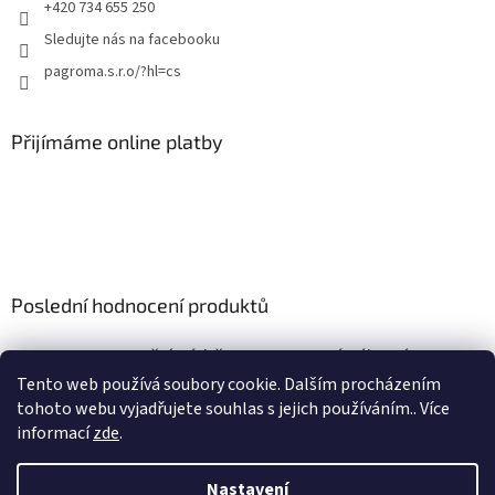
+420 734 655 250
Sledujte nás na facebooku
pagroma.s.r.o/?hl=cs
Přijímáme online platby
Poslední hodnocení produktů
Retenční nádrž nesamonosná válcová 9m3
|
Tento web používá soubory cookie. Dalším procházením
Hodnocení produktu je 5 z 5 hvězdiček.
tohoto webu vyjadřujete souhlas s jejich používáním.. Více
informací
zde
.
Nastavení