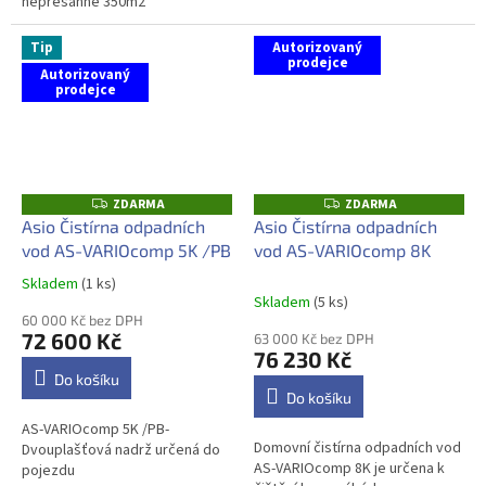
nepřesahne 350m2
Tip
Autorizovaný
prodejce
Autorizovaný
prodejce
ZDARMA
ZDARMA
Z
Z
D
D
Asio Čistírna odpadních
Asio Čistírna odpadních
A
A
vod AS-VARIOcomp 5K /PB
vod AS-VARIOcomp 8K
R
R
M
M
A
A
Skladem
(1 ks)
Průměrné
Skladem
(5 ks)
hodnocení
60 000 Kč bez DPH
produktu
72 600 Kč
63 000 Kč bez DPH
je
76 230 Kč
5,0
Do košíku
z
Do košíku
5
AS-VARIOcomp 5K /PB-
hvězdiček.
Domovní čistírna odpadních vod
Dvouplašťová nadrž určená do
AS-VARIOcomp 8K je určena k
pojezdu