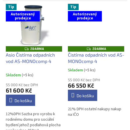
Tip
Tip
Autorizovaný
Autorizovaný
prodejce
prodejce
ZDARMA
ZDARMA
Z
Z
D
D
Asio Čistírna odpadních
Čistírna odpadních vod AS-
A
A
vod AS-MONOcomp 4
MONOcomp 4
R
R
M
M
A
A
Skladem
(>5 ks)
Průměrné
Skladem
(>5 ks)
hodnocení
55 000 Kč bez DPH
produktu
66 550 Kč
55 000 Kč bez DPH
je
61 600 Kč
5,0
Do košíku
z
Do košíku
5
21% DPH ostatní nakupy nakup
hvězdiček.
12%DPH Sazba pro vyrobu k
na IČO
rodinému domu pro sociální
bydlení jehož podlahová plocha