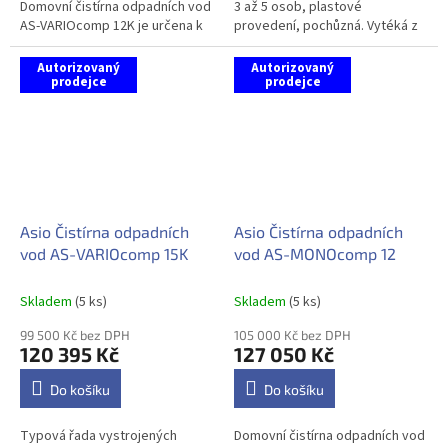
Domovní čistírna odpadních vod
3 až 5 osob, plastové
AS-VARIOcomp 12K je určena k
provedení, pochůzná. Vytéká z
čištění komunálních
ní nezávadná užitková voda.
splaškových vod.
Autorizovaný
Autorizovaný
Technologické řešení této...
prodejce
prodejce
Asio Čistírna odpadních
Asio Čistírna odpadních
vod AS-VARIOcomp 15K
vod AS-MONOcomp 12
Skladem
(5 ks)
Skladem
(5 ks)
99 500 Kč bez DPH
105 000 Kč bez DPH
120 395 Kč
127 050 Kč
Do košíku
Do košíku
Typová řada vystrojených
Domovní čistírna odpadních vod