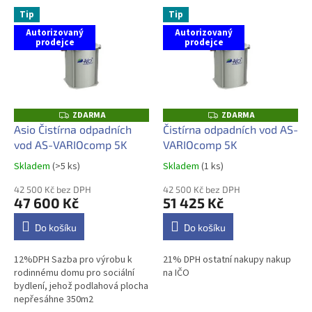
p
V
r
Tip
Tip
ý
o
Autorizovaný
Autorizovaný
p
prodejce
prodejce
d
i
u
s
k
p
t
r
ů
o
ZDARMA
ZDARMA
Z
Z
D
D
d
Asio Čistírna odpadních
Čistírna odpadních vod AS-
A
A
u
vod AS-VARIOcomp 5K
VARIOcomp 5K
R
R
M
M
k
A
A
Skladem
(>5 ks)
Skladem
(1 ks)
Průměrné
Průměrné
t
hodnocení
hodnocení
ů
42 500 Kč bez DPH
42 500 Kč bez DPH
produktu
produktu
47 600 Kč
51 425 Kč
je
je
5,0
5,0
Do košíku
Do košíku
z
z
5
5
12%DPH Sazba pro výrobu k
21% DPH ostatní nakupy nakup
hvězdiček.
hvězdiček.
rodinnému domu pro sociální
na IČO
bydlení, jehož podlahová plocha
nepřesáhne 350m2