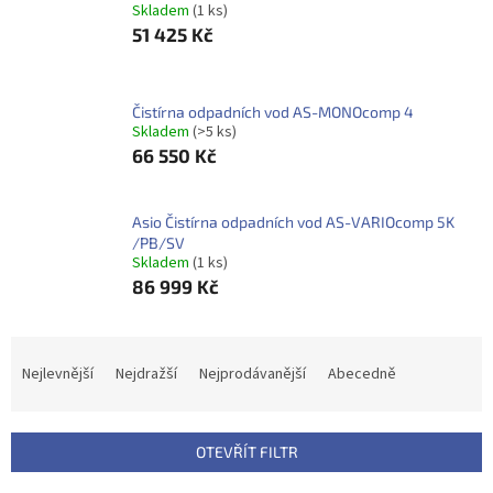
Skladem
(1 ks)
51 425 Kč
Čistírna odpadních vod AS-MONOcomp 4
Skladem
(>5 ks)
66 550 Kč
Asio Čistírna odpadních vod AS-VARIOcomp 5K
/PB/SV
Skladem
(1 ks)
86 999 Kč
Ř
a
Nejlevnější
Nejdražší
Nejprodávanější
Abecedně
z
e
n
OTEVŘÍT FILTR
í