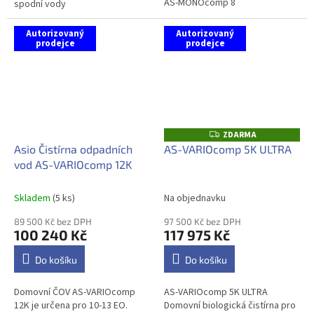
AS-MONOcomp 8
spodní vody
Autorizovaný
Autorizovaný
prodejce
prodejce
ZDARMA
Z
D
Asio Čistírna odpadních
AS-VARIOcomp 5K ULTRA
A
vod AS-VARIOcomp 12K
R
M
A
Skladem
(5 ks)
Na objednavku
89 500 Kč bez DPH
97 500 Kč bez DPH
100 240 Kč
117 975 Kč
Do košíku
Do košíku
Domovní ČOV AS-VARIOcomp
AS-VARIOcomp 5K ULTRA
12K je určena pro 10-13 EO.
Domovní biologická čistírna pro