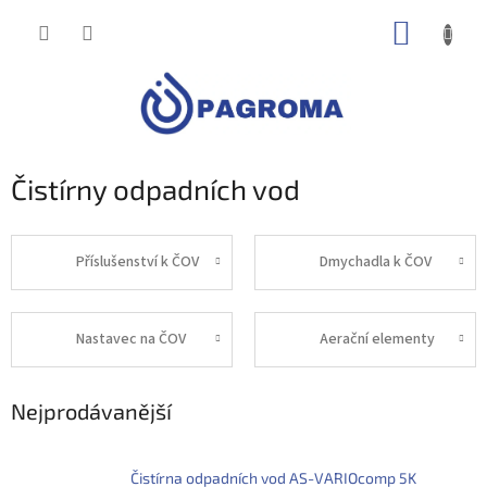
Přejít
NÁKUP
na
obsah
KOŠÍK
Čistírny odpadních vod
Příslušenství k ČOV
Dmychadla k ČOV
Nastavec na ČOV
Aerační elementy
Nejprodávanější
Čistírna odpadních vod AS-VARIOcomp 5K