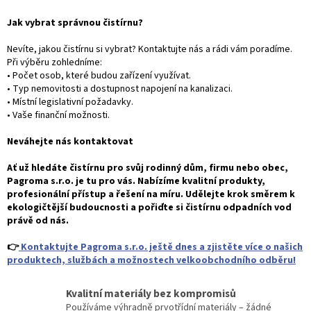
Jak vybrat správnou čistírnu?
Nevíte, jakou čistírnu si vybrat? Kontaktujte nás a rádi vám poradíme.
Při výběru zohledníme:
• Počet osob, které budou zařízení využívat.
• Typ nemovitosti a dostupnost napojení na kanalizaci.
• Místní legislativní požadavky.
• Vaše finanční možnosti.
Neváhejte nás kontaktovat
Ať už hledáte čistírnu pro svůj rodinný dům, firmu nebo obec,
Pagroma s.r.o. je tu pro vás. Nabízíme kvalitní produkty,
profesionální přístup a řešení na míru. Udělejte krok směrem k
ekologičtější budoucnosti a pořiďte si čistírnu odpadních vod
právě od nás.
👉
Kontaktujte Pagroma s.r.o. ještě dnes a zjistěte více o našich
produktech, službách a možnostech velkoobchodního odběru!
Kvalitní materiály bez kompromisů
Používáme výhradně prvotřídní materiály – žádné