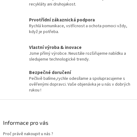
recykláty ani druhojakost.
Prvotřídní zákaznická podpora
Rychlá komunikace, vstřícnost a ochota pomoci vždy,
když je potřeba.
Vlastní výroba & inovace
Jsme přímý výrobce. Neustále rozšiřujeme nabídku a
sledujeme technologické trendy.
Bezpečné doručení
Pečlivě balíme,rychle odesílame a spolupracujeme s
ověřenými dopravci. Vaše objenávka je u nás v dobrých
rukou !
Z
á
p
a
Informace pro vás
t
Proč právě nakoupit u nás ?
í