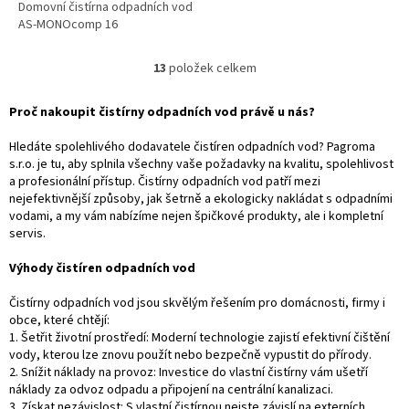
Domovní čistírna odpadních vod
AS-MONOcomp 16
13
položek celkem
O
v
l
Proč nakoupit čistírny odpadních vod právě u nás?
á
d
Hledáte spolehlivého dodavatele čistíren odpadních vod? Pagroma
a
s.r.o. je tu, aby splnila všechny vaše požadavky na kvalitu, spolehlivost
c
a profesionální přístup. Čistírny odpadních vod patří mezi
í
nejefektivnější způsoby, jak šetrně a ekologicky nakládat s odpadními
p
vodami, a my vám nabízíme nejen špičkové produkty, ale i kompletní
r
servis.
v
k
Výhody čistíren odpadních vod
y
v
Čistírny odpadních vod jsou skvělým řešením pro domácnosti, firmy i
ý
obce, které chtějí:
p
1. Šetřit životní prostředí: Moderní technologie zajistí efektivní čištění
i
vody, kterou lze znovu použít nebo bezpečně vypustit do přírody.
s
2. Snížit náklady na provoz: Investice do vlastní čistírny vám ušetří
u
náklady za odvoz odpadu a připojení na centrální kanalizaci.
3. Získat nezávislost: S vlastní čistírnou nejste závislí na externích