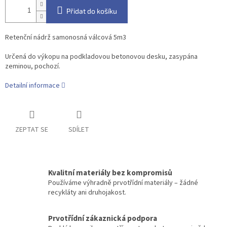
Přidat do košíku
Retenční nádrž samonosná válcová 5m3
Určená do výkopu na podkladovou betonovou desku, zasypána
zeminou, pochozí.
Detailní informace
ZEPTAT SE
SDÍLET
Kvalitní materiály bez kompromisů
Používáme výhradně prvotřídní materiály – žádné
recykláty ani druhojakost.
Prvotřídní zákaznická podpora