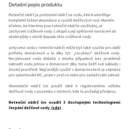
Detailní popis produktu
Retenční nádrž je podzemní nádrž na vodu, která umožňuje
kompletní řešení akumulace a využití dešťových vod. Hlavním
účelem, ke kterému jsou retenční nádrže využívány, je
zachycení srážkové vody z okapů a její opětovné navrácení do
okolní půdy v místě dopadu této srážkové vody.
achycená voda v retenční nádrži může být také využita pro další
potřeby domácnosti a to díky tzv. „recyklaci“ dešťové vody.
Recyklovaná voda dokáže v mnoha případech bez problémů
nahradit vodu pitnou a domácnost díky tomu šetří své náklady i
životní prostředí. Nejčastější využití v domácnostech je zejména
pro splachování WC, praní v pračce nebo pro zavlažování zahrad.
Akumulační nádrž lze použít také k regulovanému odtoku
dešťové vody z pozemku v místech, kde to požadují předpisy.
Retenční nádrž lze osadit 3 dostupnými technologiemi
čerpání dešťové vody
(zde)