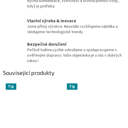
Rychlá komunikace, vstřícnost a ochota pomoci vždy,
když je potřeba.
Vlastní výroba & inovace
Jsme přímý výrobce. Neustále rozšiřujeme nabídku a
sledujeme technologické trendy.
Bezpečné doručení
Pečlivě balíme,rychle odesílame a spolupracujeme s
ověřenými dopravci. Vaše objenávka je u nás v dobrých
rukou !
Související produkty
Tip
Tip