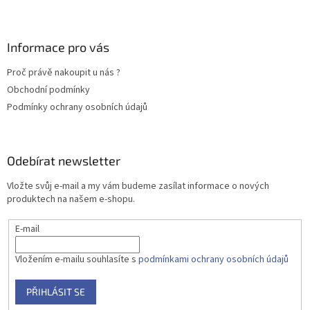
Z
á
p
a
Informace pro vás
t
Proč právě nakoupit u nás ?
í
Obchodní podmínky
Podmínky ochrany osobních údajů
Odebírat newsletter
Vložte svůj e-mail a my vám budeme zasílat informace o nových
produktech na našem e-shopu.
E-mail
Vložením e-mailu souhlasíte s
podmínkami ochrany osobních údajů
PŘIHLÁSIT SE