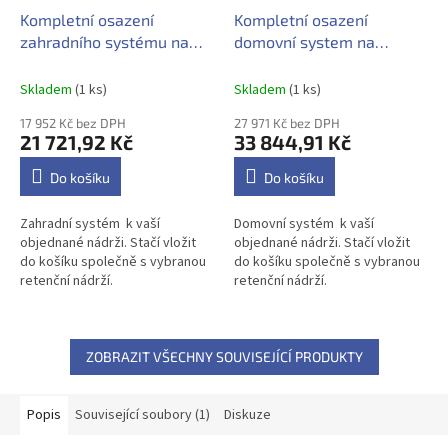
Kompletní osazení
Kompletní osazení
zahradního systému na
domovní system na
retenční nadrž
retenční nadrž
Skladem
(1 ks)
Skladem
(1 ks)
17 952 Kč bez DPH
27 971 Kč bez DPH
21 721,92 Kč
33 844,91 Kč
Do košíku
Do košíku
Zahradní systém k vaší
Domovní systém k vaší
objednané nádrži. Stačí vložit
objednané nádrži. Stačí vložit
do košíku společně s vybranou
do košíku společně s vybranou
retenční nádrží.
retenční nádrží.
ZOBRAZIT VŠECHNY SOUVISEJÍCÍ PRODUKTY
Popis
Související soubory (1)
Diskuze