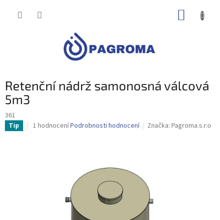
Přejít
NÁKUP
na
obsah
KOŠÍK
Retenční nádrž samonosná válcová
5m3
361
Průměrné
1 hodnocení
Podrobnosti hodnocení
Značka:
Pagroma.s.r.o
Tip
hodnocení
produktu
je
5,0
z
5
hvězdiček.