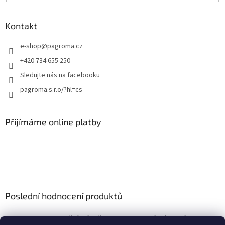
Kontakt
e-shop
@
pagroma.cz
+420 734 655 250
Sledujte nás na facebooku
pagroma.s.r.o/?hl=cs
Přijímáme online platby
Poslední hodnocení produktů
Retenční nádrž nesamonosná válcová 9m3