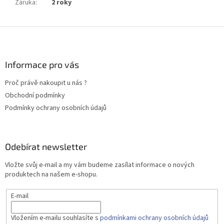
Záruka
:
2 roky
Z
á
p
a
Informace pro vás
t
Proč právě nakoupit u nás ?
í
Obchodní podmínky
Podmínky ochrany osobních údajů
Odebírat newsletter
Vložte svůj e-mail a my vám budeme zasílat informace o nových
produktech na našem e-shopu.
E-mail
Vložením e-mailu souhlasíte s
podmínkami ochrany osobních údajů