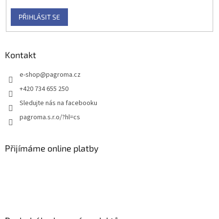
PŘIHLÁSIT SE
Kontakt
e-shop
@
pagroma.cz
+420 734 655 250
Sledujte nás na facebooku
pagroma.s.r.o/?hl=cs
Přijímáme online platby