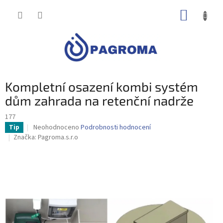
Přejít
NÁKUP
na
obsah
KOŠÍK
Kompletní osazení kombi systém
dům zahrada na retenční nadrže
177
Průměrné
Neohodnoceno
Podrobnosti hodnocení
Tip
hodnocení
Značka:
Pagroma.s.r.o
produktu
je
0,0
z
5
hvězdiček.