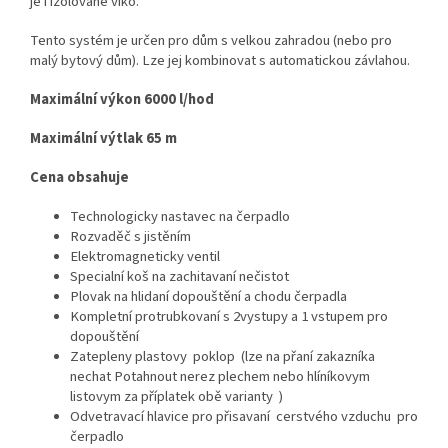
je i izolované víko.
Tento systém je určen pro dům s velkou zahradou (nebo pro
malý bytový dům). Lze jej kombinovat s automatickou závlahou.
Maximální výkon 6000 l/hod
Maximální výtlak 65 m
Cena obsahuje
Technologicky nastavec na čerpadlo
Rozvaděč s jistěním
Elektromagneticky ventil
Specialní koš na zachitavaní nečistot
Plovak na hlidaní dopouštění a chodu čerpadla
Kompletní protrubkovaní s 2vystupy a 1 vstupem pro
dopouštění
Zatepleny plastovy poklop (lze na přaní zakazníka
nechat Potahnout nerez plechem nebo hlíníkovym
listovym za příplatek obě varianty )
Odvetravací hlavice pro přisavaní cerstvého vzduchu pro
čerpadlo