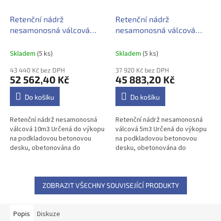
Retenční nádrž
Retenční nádrž
nesamonosná válcová
nesamonosná válcová
10m3
5m3
Skladem
(5 ks)
Skladem
(5 ks)
43 440 Kč bez DPH
37 920 Kč bez DPH
52 562,40 Kč
45 883,20 Kč
Do košíku
Do košíku
Retenční nádrž nesamonosná
Retenční nádrž nesamonosná
válcová 10m3 Určená do výkopu
válcová 5m3 Určená do výkopu
na podkladovou betonovou
na podkladovou betonovou
desku, obetonována do
desku, obetonována do
pojezdové plochy nebo do míst
pojezdové plochy nebo do míst
s jílovitým podložím. Jímky...
s jílovitým podložím. Jímky...
ZOBRAZIT VŠECHNY SOUVISEJÍCÍ PRODUKTY
Popis
Diskuze