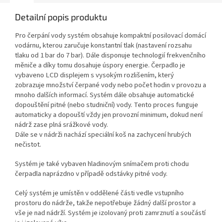
Detailní popis produktu
Pro čerpání vody systém obsahuje kompaktní posilovací domácí
vodárnu, kterou zaručuje konstantní tlak (nastavení rozsahu
tlaku od 1 bar do 7 bar). Dále disponuje technologií frekvenčního
měniče a díky tomu dosahuje úspory energie. Čerpadlo je
vybaveno LCD displejem s vysokým rozlišením, který
zobrazuje
množství
čerpané vody nebo počet hodin v provozu a
mnoho dalších informací. Systém dále obsahuje automatické
dopouštění pitné (nebo studniční) vody. Tento proces funguje
automaticky a dopouští vždy jen provozní minimum, dokud není
nádrž zase plná srážkové vody.
Dále se v nádrži nachází speciální koš na zachycení hrubých
nečistot.
Systém je také vybaven hladinovým snímačem proti chodu
čerpadla naprázdno v případě odstávky pitné vody.
Celý systém je umístěn v oddělené části vedle vstupního
prostoru do nádrže, takže nepotřebuje žádný další prostor a
vše je nad nádrží. Systém je izolovaný proti zamrznutí a součástí