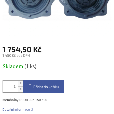
1 754,50 Kč
1 450 Kč bez DPH
Měrná
Skladem
(1 ks)
cena:
Přidat do košíku
Membrány SCOH JDK 150-500
Detailní informace