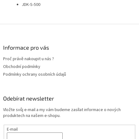
JDK-S-500
Z
á
p
a
Informace pro vás
t
Proč právě nakoupit u nás ?
í
Obchodní podmínky
Podmínky ochrany osobních údajů
Odebírat newsletter
Vložte svůj e-mail a my vám budeme zasílat informace o nových
produktech na našem e-shopu.
E-mail