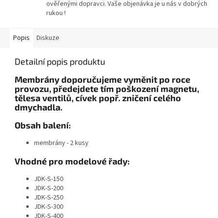
ověřenými dopravci. Vaše objenávka je u nás v dobrých
rukou !
Popis
Diskuze
Detailní popis produktu
Membrány doporučujeme vyměnit po roce
provozu, předejdete tím poškození magnetu,
tělesa ventilů, cívek popř. zničení celého
dmychadla.
Obsah balení:
membrány - 2 kusy
Vhodné pro modelové řady:
JDK-S-150
JDK-S-200
JDK-S-250
JDK-S-300
JDK-S-400