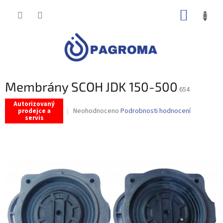
Přejít
NÁKUP
na
obsah
KOŠÍK
Membrány SCOH JDK 150-500
654
Autorizovaný
Průměrné
Neohodnoceno
Podrobnosti hodnocení
prodejce a
servis
hodnocení
produktu
je
0,0
z
5
hvězdiček.