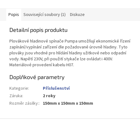
Popis
Související soubory (1)
Diskuze
Detailní popis produktu
Plovákové hladinové spínače Pumpa umožňují ekonomické řízení
zapínání/vypínání zařízení dle požadované úrovně hladiny. Tyto
plováky jsou vhodné pro hlídání hladiny užitkové nebo odpadní
vody. Napětí 230V, při použití stykače lze ovládat i 400V.
Materiálové provedení kabelu H07.
Doplňkové parametry
Kategorie
:
Příslušenství
Záruka
:
2 roky
Rozměr zásilky:
:
150mm x 150mm x 150mm
Z
á
p