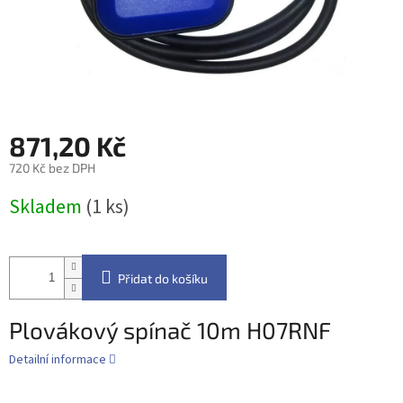
871,20 Kč
720 Kč bez DPH
Měrná
Skladem
(1 ks)
cena:
Přidat do košíku
Plovákový spínač 10m H07RNF
Detailní informace