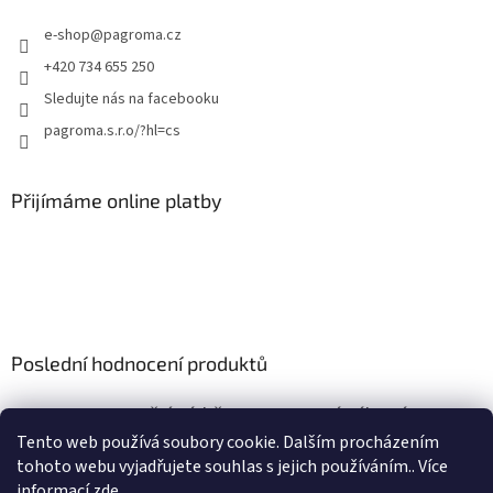
e-shop
@
pagroma.cz
+420 734 655 250
Sledujte nás na facebooku
pagroma.s.r.o/?hl=cs
Přijímáme online platby
Poslední hodnocení produktů
Retenční nádrž nesamonosná válcová 9m3
|
Tento web používá soubory cookie. Dalším procházením
Hodnocení produktu je 5 z 5 hvězdiček.
tohoto webu vyjadřujete souhlas s jejich používáním.. Více
informací
zde
.