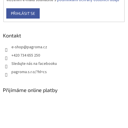
Vložením e-mailu souhlasíte s
podmínkami ochrany osobních údajů
PŘIHLÁSIT SE
Kontakt
e-shop
@
pagroma.cz
+420 734 655 250
Sledujte nás na facebooku
pagroma.s.r.o/?hl=cs
Přijímáme online platby