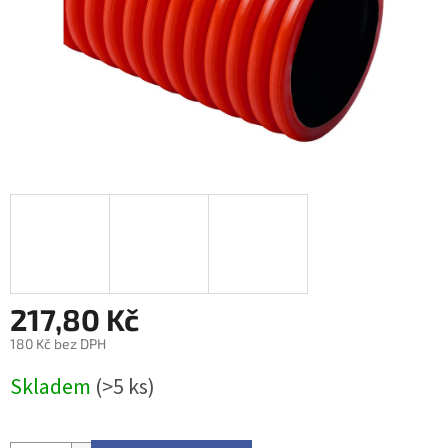
217,80 Kč
180 Kč bez DPH
Měrná
Skladem
(>5 ks)
cena: