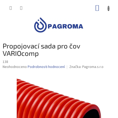
Přejít
NÁKUP
na
obsah
KOŠÍK
Propojovací sada pro čov
VARIOcomp
138
Průměrné
Neohodnoceno
Podrobnosti hodnocení
Značka:
Pagroma.s.r.o
hodnocení
produktu
je
0,0
z
5
hvězdiček.