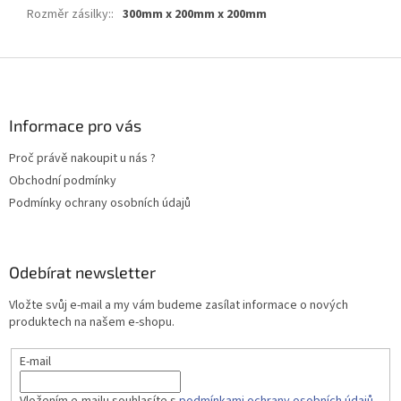
Rozměr zásilky:
:
300mm x 200mm x 200mm
Z
á
p
a
Informace pro vás
t
Proč právě nakoupit u nás ?
í
Obchodní podmínky
Podmínky ochrany osobních údajů
Odebírat newsletter
Vložte svůj e-mail a my vám budeme zasílat informace o nových
produktech na našem e-shopu.
E-mail