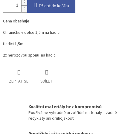
Přidat do košíku
Cena obashuje
Chraničku v delce 1,5m na hadici
Hadici 1,5m
2x nerozovou sponu na hadici
ZEPTAT SE
SDÍLET
Kvalitní materiály bez kompromisů
Používáme výhradně prvotřídní materiály – žádné
recykláty ani druhojakost.
Prvotřídní zákaznická podpora