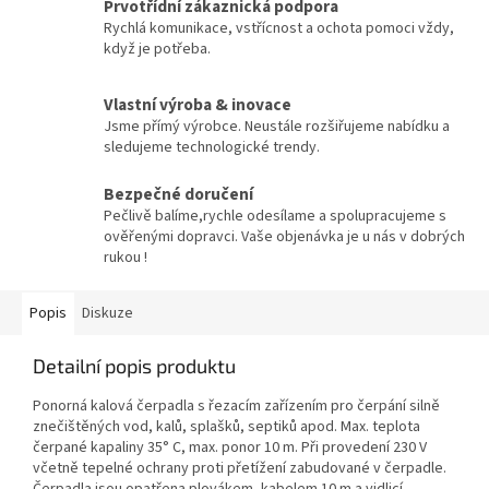
Prvotřídní zákaznická podpora
Rychlá komunikace, vstřícnost a ochota pomoci vždy,
když je potřeba.
Vlastní výroba & inovace
Jsme přímý výrobce. Neustále rozšiřujeme nabídku a
sledujeme technologické trendy.
Bezpečné doručení
Pečlivě balíme,rychle odesílame a spolupracujeme s
ověřenými dopravci. Vaše objenávka je u nás v dobrých
rukou !
Popis
Diskuze
Detailní popis produktu
Ponorná kalová čerpadla s řezacím zařízením pro čerpání silně
znečištěných vod, kalů, splašků, septiků apod. Max. teplota
čerpané kapaliny 35° C, max. ponor 10 m. Při provedení 230 V
včetně tepelné ochrany proti přetížení zabudované v čerpadle.