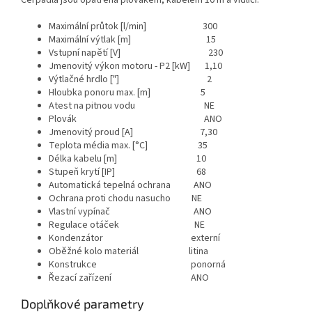
Čerpadla jsou opatřena plovákem, kabelem 10 m a vidlicí.
Maximální průtok [l/min] 300
Maximální výtlak [m] 15
Vstupní napětí [V] 230
Jmenovitý výkon motoru - P2 [kW] 1,10
Výtlačné hrdlo ["] 2
Hloubka ponoru max. [m] 5
Atest na pitnou vodu NE
Plovák ANO
Jmenovitý proud [A] 7,30
Teplota média max. [°C] 35
Délka kabelu [m] 10
Stupeň krytí [IP] 68
Automatická tepelná ochrana ANO
Ochrana proti chodu nasucho NE
Vlastní vypínač ANO
Regulace otáček NE
Kondenzátor externí
Oběžné kolo materiál litina
Konstrukce ponorná
Řezací zařízení ANO
Doplňkové parametry