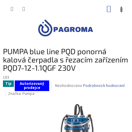
Přejít
NÁKUP
na
obsah
KOŠÍK
PUMPA blue line PQD ponorná
kalová čerpadla s řezacím zařízením
PQD7-12-1.1QGF 230V
183
Tip
Autorizovaný
Průměrné
Neohodnoceno
Podrobnosti hodnocení
prodejce
hodnocení
Značka:
Pumpa
produktu
je
0,0
z
5
hvězdiček.