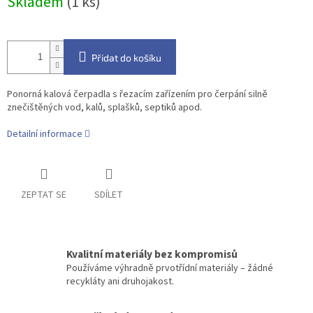
Skladem
(1 ks)
cena:
Přidat do košíku
Ponorná kalová čerpadla s řezacím zařízením pro čerpání silně
znečištěných vod, kalů, splašků, septiků apod.
Detailní informace
ZEPTAT SE
SDÍLET
Kvalitní materiály bez kompromisů
Používáme výhradně prvotřídní materiály – žádné
recykláty ani druhojakost.