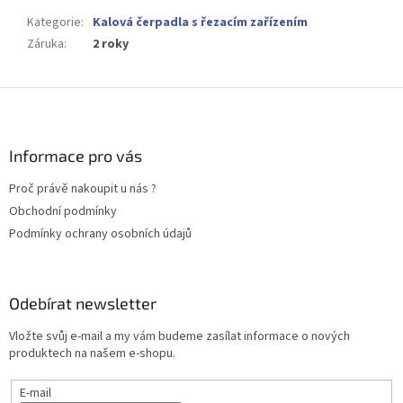
Kategorie
:
Kalová čerpadla s řezacím zařízením
Záruka
:
2 roky
Z
á
p
a
Informace pro vás
t
Proč právě nakoupit u nás ?
í
Obchodní podmínky
Podmínky ochrany osobních údajů
Odebírat newsletter
Vložte svůj e-mail a my vám budeme zasílat informace o nových
produktech na našem e-shopu.
E-mail