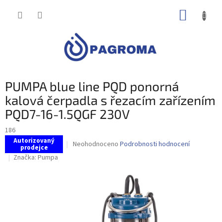
Přejít
NÁKUP
na
obsah
KOŠÍK
PUMPA blue line PQD ponorná
kalová čerpadla s řezacím zařízením
PQD7-16-1.5QGF 230V
186
Autorizovaný
Průměrné
Neohodnoceno
Podrobnosti hodnocení
prodejce
hodnocení
Značka:
Pumpa
produktu
je
0,0
z
5
hvězdiček.