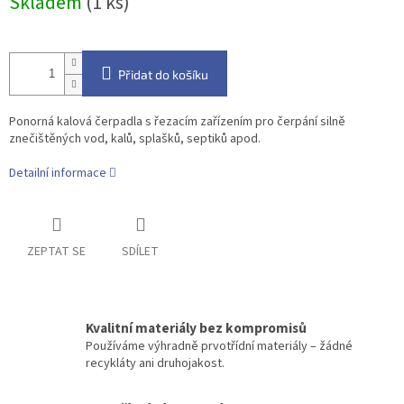
Skladem
(1 ks)
cena:
Přidat do košíku
Ponorná kalová čerpadla s řezacím zařízením pro čerpání silně
znečištěných vod, kalů, splašků, septiků apod.
Detailní informace
ZEPTAT SE
SDÍLET
Kvalitní materiály bez kompromisů
Používáme výhradně prvotřídní materiály – žádné
recykláty ani druhojakost.