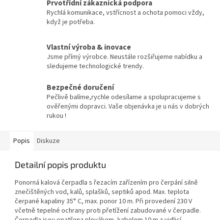
Prvotřídní zákaznická podpora
Rychlá komunikace, vstřícnost a ochota pomoci vždy,
když je potřeba.
Vlastní výroba & inovace
Jsme přímý výrobce. Neustále rozšiřujeme nabídku a
sledujeme technologické trendy.
Bezpečné doručení
Pečlivě balíme,rychle odesílame a spolupracujeme s
ověřenými dopravci. Vaše objenávka je u nás v dobrých
rukou !
Popis
Diskuze
Detailní popis produktu
Ponorná kalová čerpadla s řezacím zařízením pro čerpání silně
znečištěných vod, kalů, splašků, septiků apod. Max. teplota
čerpané kapaliny 35° C, max. ponor 10 m. Při provedení 230 V
včetně tepelné ochrany proti přetížení zabudované v čerpadle.