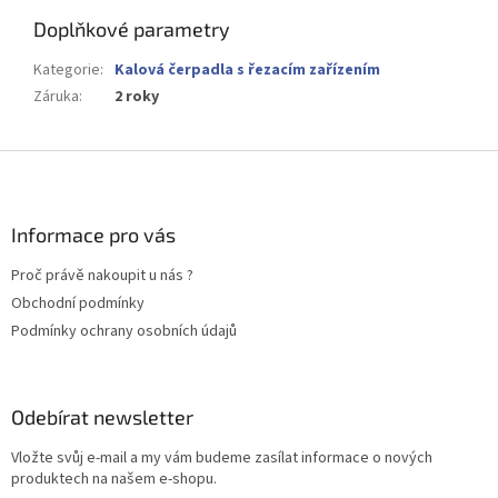
Doplňkové parametry
Kategorie
:
Kalová čerpadla s řezacím zařízením
Záruka
:
2 roky
Z
á
p
a
Informace pro vás
t
Proč právě nakoupit u nás ?
í
Obchodní podmínky
Podmínky ochrany osobních údajů
Odebírat newsletter
Vložte svůj e-mail a my vám budeme zasílat informace o nových
produktech na našem e-shopu.