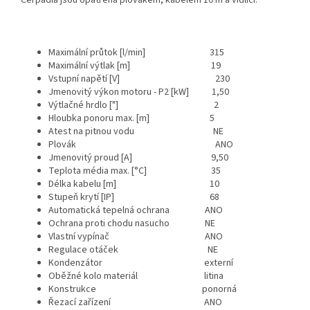
Čerpadla jsou opatřena plovákem, kabelem 10 m a vidlicí.
Maximální průtok [l/min] 315
Maximální výtlak [m] 19
Vstupní napětí [V] 230
Jmenovitý výkon motoru - P2 [kW] 1,50
Výtlačné hrdlo ["] 2
Hloubka ponoru max. [m] 5
Atest na pitnou vodu NE
Plovák ANO
Jmenovitý proud [A] 9,50
Teplota média max. [°C] 35
Délka kabelu [m] 10
Stupeň krytí [IP] 68
Automatická tepelná ochrana ANO
Ochrana proti chodu nasucho NE
Vlastní vypínač ANO
Regulace otáček NE
Kondenzátor externí
Oběžné kolo materiál litina
Konstrukce ponorná
Řezací zařízení ANO