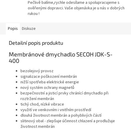
Pečlivě balíme,rychle odesílame a spolupracujeme s
ověřenými dopravci. Vaše objenávka je u nás v dobrých
rukou !
Popis
Diskuze
Detailní popis produktu
Membránové dmychadlo SECOH JDK-S-
400
bezolejový provoz
signalizace poškození membrán
nižší spotřeba elektrické energie
nový systém ochrany magnetů
bezpečnostní a jisticí prvky chránící dmychadlo při
roztržení membrán
tichý chod, nízké vibrace
využití ve venkovním i vnitřním prostředí
dlouhá životnost membrán a pohyblivých částí
slitinový obal - zlepšuje účinnost chlazení a prodlužuje
životnost membrán