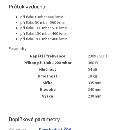
Průtok vzduchu:
při tlaku 0 mbar 600 l/min
při tlaku 50 mbar 560 l/min
při tlaku 100 mbar 510 l/min
při tlaku 150 mbar 460 l/min
při tlaku 200 mbar 400 l/min
Parametry
Napětí / frekvence
230V / 50Hz
Příkon při tlaku 200 mbar
360 W
Hlučnost
54 dB
Hmotnost
18 kg
Šířka
335 mm
Hloubka
240 mm
Výška
238 mm
Doplňkové parametry
Kategorie
:
Dmychadla k ČOV