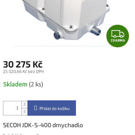
Z
ZDARMA
D
A
30 275 Kč
R
25 020,66 Kč bez DPH
Měrná
M
Skladem
(2 ks)
cena:
A
Přidat do košíku
SECOH JDK-S-400 dmychadlo