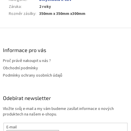
Záruka
:
2 roky
Rozměr zásilky
:
350mm x 350mm x300mm
Z
á
p
a
Informace pro vás
t
Proč právě nakoupit u nás ?
í
Obchodní podmínky
Podmínky ochrany osobních údajů
Odebírat newsletter
Vložte svůj e-mail a my vám budeme zasílat informace o nových
produktech na našem e-shopu.
E-mail