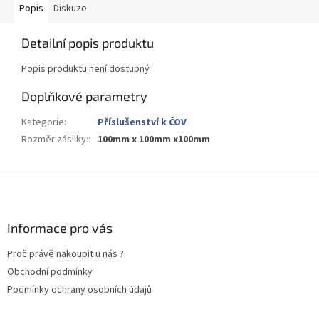
Popis
Diskuze
Detailní popis produktu
Popis produktu není dostupný
Doplňkové parametry
Kategorie
:
Příslušenství k ČOV
Rozměr zásilky:
:
100mm x 100mm x100mm
Z
á
p
a
Informace pro vás
t
Proč právě nakoupit u nás ?
í
Obchodní podmínky
Podmínky ochrany osobních údajů