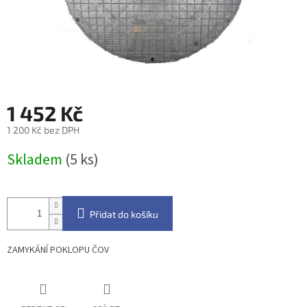
1 452 Kč
1 200 Kč bez DPH
Měrná
Skladem
(5 ks)
cena:
Přidat do košíku
ZAMYKÁNÍ POKLOPU ČOV