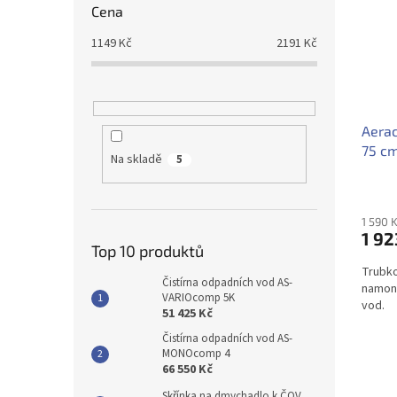
Cena
1149
Kč
2191
Kč
Aera
75 c
Na skladě
5
1 590 
1 92
Top 10 produktů
Trubko
Čistírna odpadních vod AS-
namont
VARIOcomp 5K
vod.
51 425 Kč
Čistírna odpadních vod AS-
MONOcomp 4
66 550 Kč
Skřínka na dmychadlo k ČOV