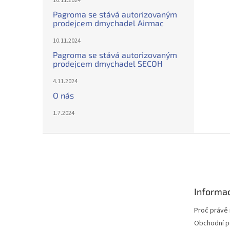
10.11.2024
Pagroma se stává autorizovaným
prodejcem dmychadel Airmac
10.11.2024
Pagroma se stává autorizovaným
prodejcem dmychadel SECOH
4.11.2024
O nás
1.7.2024
Z
á
p
a
t
Informac
í
Proč právě 
Obchodní 