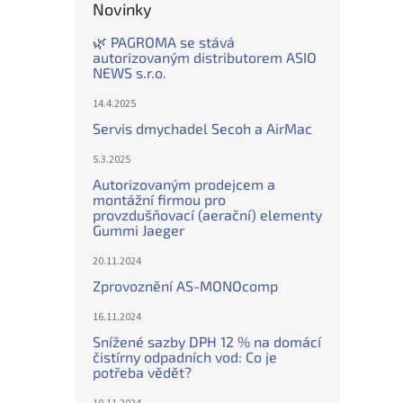
Novinky
🌿 PAGROMA se stává
autorizovaným distributorem ASIO
NEWS s.r.o.
14.4.2025
Servis dmychadel Secoh a AirMac
5.3.2025
Autorizovaným prodejcem a
montážní firmou pro
provzdušňovací (aerační) elementy
Gummi Jaeger
20.11.2024
Zprovoznění AS-MONOcomp
16.11.2024
Snížené sazby DPH 12 % na domácí
čistírny odpadních vod: Co je
potřeba vědět?