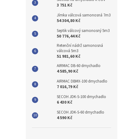
3 751 Kč
Jímka válcová samonosná 7m3
54 304,80 Kč
Septik válcový samonosný 5m3
50 776,44 Kč
Retenční nádrž samonosná
válcová 5m3
51 981,60 Kč
AIRMAC DB-60 dmychadlo
4 585,90 Kč
AIRMAC DBMX-100 dmychadlo
7 016,79 Kč
SECOH JDK-S-100 dmychadlo
6 430 Kč
SECOH JDK-S-60 dmychadlo
4 590 Kč