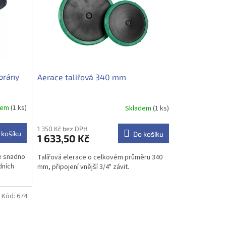
brány
Aerace talířová 340 mm
dem
(1 ks)
Skladem
(1 ks)
1 350 Kč bez DPH
 košíku
Do košíku
1 633,50 Kč
e snadno
Talířová elerace o celkovém průměru 340
dních
mm, připojení vnější 3/4" závit.
Kód:
674