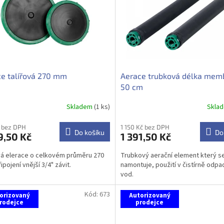
e talířová 270 mm
Aerace trubková délka mem
50 cm
Skladem
(1 ks)
Skla
 bez DPH
1 150 Kč bez DPH
Do košíku
Do
9,50 Kč
1 391,50 Kč
vá elerace o celkovém průměru 270
Trubkový aerační element který s
pojení vnější 3/4" závit.
namontuje, použití v čistírně odpa
vod.
Kód:
673
orizovaný
Autorizovaný
rodejce
prodejce