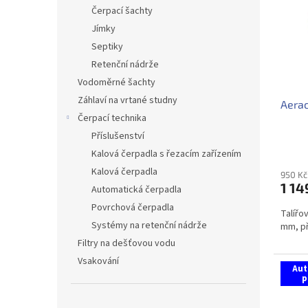
i
r
n
Čerpací šachty
s
o
e
Jímky
p
d
l
r
u
Septiky
o
k
Retenční nádrže
d
t
Vodoměrné šachty
u
ů
Záhlaví na vrtané studny
Aerac
k
Čerpací technika
t
ů
Příslušenství
Kalová čerpadla s řezacím zařízením
Kalová čerpadla
950 Kč
1 14
Automatická čerpadla
Povrchová čerpadla
Talířo
Systémy na retenční nádrže
mm, při
Filtry na dešťovou vodu
Vsakování
Aut
p