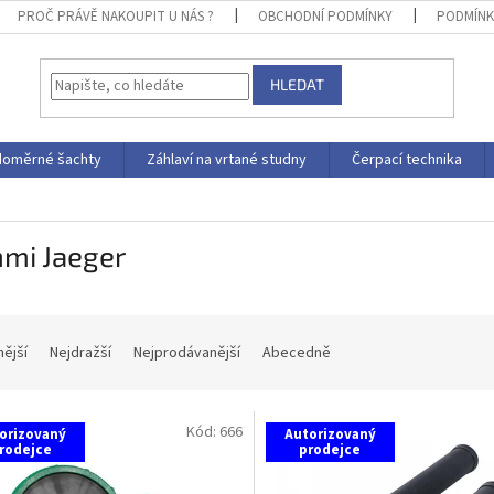
PROČ PRÁVĚ NAKOUPIT U NÁS ?
OBCHODNÍ PODMÍNKY
PODMÍNK
HLEDAT
doměrné šachty
Záhlaví na vrtané studny
Čerpací technika
mi Jaeger
nější
Nejdražší
Nejprodávanější
Abecedně
Kód:
666
orizovaný
Autorizovaný
rodejce
prodejce