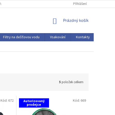
Y OCHRANY OSOBNÍCH ÚDAJŮ
Přihlášení
NÁKUPNÍ
Prázdný košík
KOŠÍK
Filtry na dešťovou vodu
Vsakování
Kontakty
Hodnocen
5
položek celkem
Kód:
672
Kód:
669
Autorizovaný
prodejce