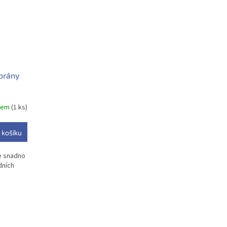
brány
dem
(1 ks)
 košíku
e snadno
dních