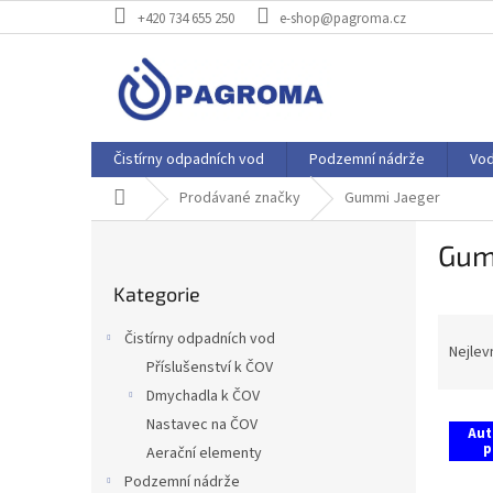
Přejít
+420 734 655 250
e-shop@pagroma.cz
na
obsah
Čistírny odpadních vod
Podzemní nádrže
Vo
Domů
Prodávané značky
Gummi Jaeger
P
Gum
o
Přeskočit
s
Kategorie
kategorie
t
Ř
r
Čistírny odpadních vod
a
a
Nejlev
Příslušenství k ČOV
z
n
Dmychadla k ČOV
e
n
V
n
í
Nastavec na ČOV
Aut
ý
í
p
p
Aerační elementy
p
p
a
Podzemní nádrže