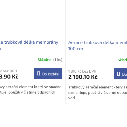
ce trubková délka membrány
Aerace trubková délka mem
m
100 cm
Skladem
(1 ks)
Skla
Průměrné
hodnocení
produktu
Kč bez DPH
1 810 Kč bez DPH
Do košíku
Do
3,90 Kč
2 190,10 Kč
je
5,0
vý aerační element který se snadno
Trubkový aerační element který s
z
uje, použití v čistírně odpadních
namontuje, použití v čistírně odpa
5
vod.
hvězdiček.
O
v
l