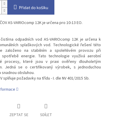
Přidat do košíku
ČOV AS-VARIOcomp 12K je určena pro 10-13 EO.
čistírna odpadních vod AS-VARIOcomp 12K je určena k
komunálních splaškových vod. Technologické řešení této
 je založeno na stabilním a spolehlivém provozu při
í spotřebě energie. Tato technologie využívá aerobní
ké procesy, které jsou v praxi ověřeny dlouholetým
. Jedná se o certifikovaný výrobek, s jednoduchou
 a snadnou obsluhou.
 splňuje požadavky na třídu - I. dle NV 401/2015 Sb.
informace
ZEPTAT SE
SDÍLET