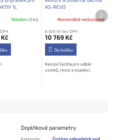
KTIV 1L
AS-REVO
Další
produkt
Skladem
(3 ks)
Momentálně nedostupné
 DPH
8 900 Kč bez DPH
 Kč
10 769 Kč
šíku
Do košíku
l
Revizní šachta pro odběr
vzorků, revizi a inspekci.
Doplňkové parametry
Kategorie
:
Čistírny odpadních vod