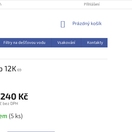
Y OCHRANY OSOBNÍCH ÚDAJŮ
Přihlášení
NÁKUPNÍ
Prázdný košík
KOŠÍK
Filtry na dešťovou vodu
Vsakování
Kontakty
Hodnocen
p 12K
69
 240 Kč
č bez DPH
dem
(5 ks)