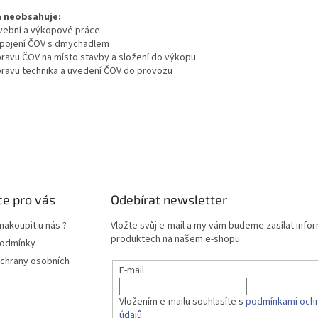
 neobsahuje:
avební a výkopové práce
opojení ČOV s dmychadlem
pravu ČOV na místo stavby a složení do výkopu
pravu technika a uvedení ČOV do provozu
e pro vás
Odebírat newsletter
nakoupit u nás ?
Vložte svůj e-mail a my vám budeme zasílat info
produktech na našem e-shopu.
podmínky
chrany osobních
E-mail
Vložením e-mailu souhlasíte s
podmínkami ochr
údajů