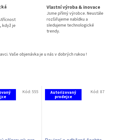
cká
Vlastní výroba & inovace
Jsme přímý výrobce. Neustále
rozšiřujeme nabídku a
třícnost
sledujeme technologické
 když je
trendy.
vci. Vaše objenávka je u nás v dobrých rukou !
Kód:
555
Kód:
87
ovaný
Autorizovaný
jce
prodejce
ý přípravek pro
Revizní a odběrná šachta