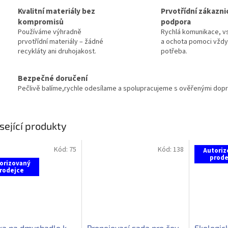
Kvalitní materiály bez
Prvotřídní zákazni
kompromisů
podpora
Používáme výhradně
Rychlá komunikace, vs
prvotřídní materiály – žádné
a ochota pomoci vždy,
recykláty ani druhojakost.
potřeba.
Bezpečné doručení
Pečlivě balíme,rychle odesílame a spolupracujeme s ověřenými dopra
sející produkty
Kód:
75
Kód:
138
Autoriz
prode
orizovaný
rodejce
ka na dmychadlo k
Propojovací sada pro čov
Ekologick