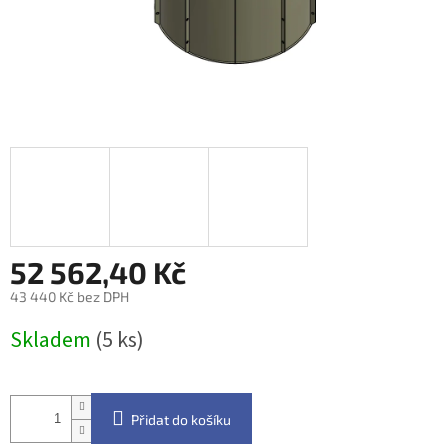
52 562,40 Kč
43 440 Kč bez DPH
Měrná
Skladem
(5 ks)
cena:
Přidat do košíku