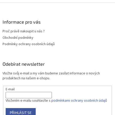
Z
á
p
a
Informace pro vás
t
Proč právě nakoupit u nás ?
í
Obchodní podmínky
Podmínky ochrany osobních údajů
Odebírat newsletter
Vložte svůj e-mail a my vám budeme zasílat informace o nových
produktech na našem e-shopu.
E-mail
Vložením e-mailu souhlasíte s
podmínkami ochrany osobních údajů
PŘIHLÁSIT SE