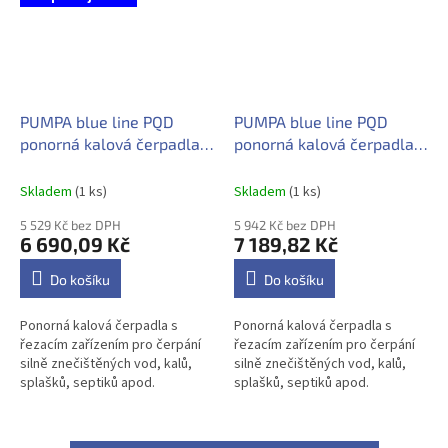
PUMPA blue line PQD
PUMPA blue line PQD
ponorná kalová čerpadla s
ponorná kalová čerpadla s
řezacím zařízením PQD7-
řezacím zařízením PQD7-
12-1.1QGF 230V
16-1.5QGF 230V
Skladem
(1 ks)
Skladem
(1 ks)
5 529 Kč bez DPH
5 942 Kč bez DPH
6 690,09 Kč
7 189,82 Kč
Do košíku
Do košíku
Ponorná kalová čerpadla s
Ponorná kalová čerpadla s
řezacím zařízením pro čerpání
řezacím zařízením pro čerpání
silně znečištěných vod, kalů,
silně znečištěných vod, kalů,
splašků, septiků apod.
splašků, septiků apod.