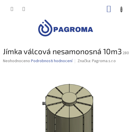
Přejít
NÁKUP
na
obsah
KOŠÍK
Jímka válcová nesamonosná 10m3
280
Průměrné
Neohodnoceno
Podrobnosti hodnocení
Značka:
Pagroma.s.r.o
hodnocení
produktu
je
0,0
z
5
hvězdiček.