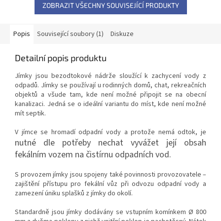
ZOBRAZIT VŠECHNY SOUVISEJÍCÍ PRODUKTY
Popis
Související soubory (1)
Diskuze
Detailní popis produktu
Jímky jsou bezodtokové nádrže sloužící k zachycení vody z
odpadů. Jímky se používají u rodinných domů, chat, rekreačních
objektů a všude tam, kde není možné připojit se na obecní
kanalizaci. Jedná se o ideální variantu do míst, kde není možné
mít septik.
V jímce se hromadí odpadní vody a protože nemá odtok, je
nutné
dle potřeby nechat vyvážet její obsah
fekálním vozem na čistírnu odpadních vod.
S provozem jímky jsou spojeny také povinnosti provozovatele –
zajištění přístupu pro fekální vůz při odvozu odpadní vody a
zamezení úniku splašků z jímky do okolí.
Standardně jsou jímky dodávány se vstupním komínkem Ø 800