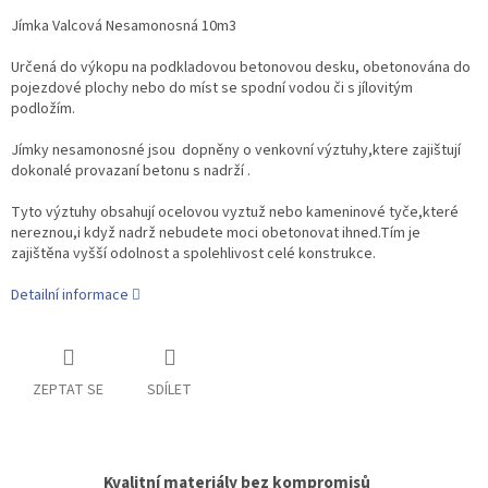
Jímka Valcová Nesamonosná 10m3
Určená do výkopu na podkladovou betonovou desku, obetonována do
pojezdové plochy nebo do míst se spodní vodou či s jílovitým
podložím.
Jímky nesamonosné jsou dopněny o venkovní výztuhy,ktere zajištují
dokonalé provazaní betonu s nadrží .
Tyto výztuhy obsahují ocelovou vyztuž nebo kameninové tyče,které
nereznou,i když nadrž nebudete moci obetonovat ihned.Tím je
zajištěna vyšší odolnost a spolehlivost celé konstrukce.
Detailní informace
ZEPTAT SE
SDÍLET
Kvalitní materiály bez kompromisů