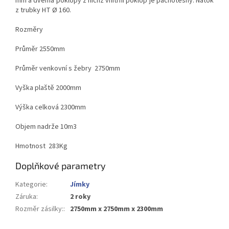
mm a dvěma poklopy z nichž vnitřní poklop je pachotěsný. Nátok
z trubky HT Ø 160.
Rozměry
Průměr 2550mm
Průměr venkovní s žebry 2750mm
Vyška plaště 2000mm
Výška celková 2300mm
Objem nadrže 10m3
Hmotnost 283Kg
Doplňkové parametry
Kategorie
:
Jímky
Záruka
:
2 roky
Rozměr zásilky:
:
2750mm x 2750mm x 2300mm