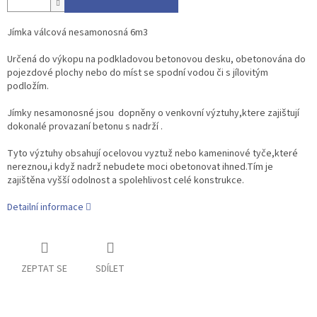
Jímka válcová nesamonosná 6m3
Určená do výkopu na podkladovou betonovou desku, obetonována do
pojezdové plochy nebo do míst se spodní vodou či s jílovitým
podložím.
Jímky nesamonosné jsou dopněny o venkovní výztuhy,ktere zajištují
dokonalé provazaní betonu s nadrží .
Tyto výztuhy obsahují ocelovou vyztuž nebo kameninové tyče,které
nereznou,i když nadrž nebudete moci obetonovat ihned.Tím je
zajištěna vyšší odolnost a spolehlivost celé konstrukce.
Detailní informace
ZEPTAT SE
SDÍLET