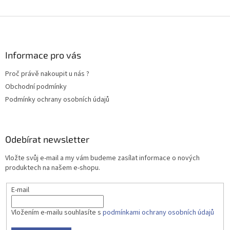
Z
á
p
a
Informace pro vás
t
Proč právě nakoupit u nás ?
í
Obchodní podmínky
Podmínky ochrany osobních údajů
Odebírat newsletter
Vložte svůj e-mail a my vám budeme zasílat informace o nových
produktech na našem e-shopu.
E-mail
Vložením e-mailu souhlasíte s
podmínkami ochrany osobních údajů