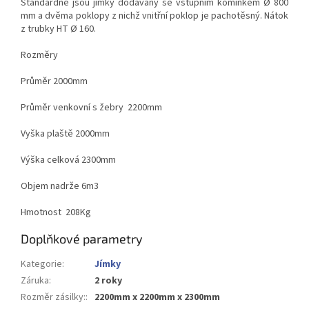
Standardně jsou jímky dodávány se vstupním komínkem Ø 800
mm a dvěma poklopy z nichž vnitřní poklop je pachotěsný. Nátok
z trubky HT Ø 160.
Rozměry
Průměr 2000mm
Průměr venkovní s žebry 2200mm
Vyška plaště 2000mm
Výška celková 2300mm
Objem nadrže 6m3
Hmotnost 208Kg
Doplňkové parametry
Kategorie
:
Jímky
Záruka
:
2 roky
Rozměr zásilky:
:
2200mm x 2200mm x 2300mm