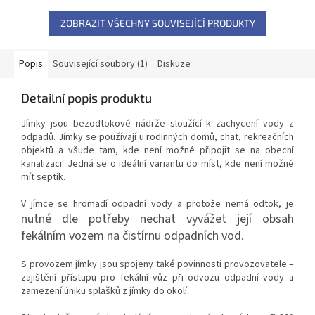
ZOBRAZIT VŠECHNY SOUVISEJÍCÍ PRODUKTY
Popis
Související soubory (1)
Diskuze
Detailní popis produktu
Jímky jsou bezodtokové nádrže sloužící k zachycení vody z
odpadů. Jímky se používají u rodinných domů, chat, rekreačních
objektů a všude tam, kde není možné připojit se na obecní
kanalizaci. Jedná se o ideální variantu do míst, kde není možné
mít septik.
V jímce se hromadí odpadní vody a protože nemá odtok, je
nutné
dle potřeby nechat vyvážet její obsah
fekálním vozem na čistírnu odpadních vod.
S provozem jímky jsou spojeny také povinnosti provozovatele –
zajištění přístupu pro fekální vůz při odvozu odpadní vody a
zamezení úniku splašků z jímky do okolí.