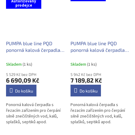
Autorizovaný
prodejce
PUMPA blue line PQD
PUMPA blue line PQD
ponorná kalová čerpadla s
ponorná kalová čerpadla s
řezacím zařízením PQD7-
řezacím zařízením PQD7-
12-1.1QGF 230V
16-1.5QGF 230V
Skladem
(1 ks)
Skladem
(1 ks)
5 529 Kč bez DPH
5 942 Kč bez DPH
6 690,09 Kč
7 189,82 Kč
Do košíku
Do košíku
Ponorná kalová čerpadla s
Ponorná kalová čerpadla s
řezacím zařízením pro čerpání
řezacím zařízením pro čerpání
silně znečištěných vod, kalů,
silně znečištěných vod, kalů,
splašků, septiků apod.
splašků, septiků apod.