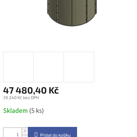
47 480,40 Kč
39 240 Kč bez DPH
Měrná
Skladem
(5 ks)
cena:
Přidat do košíku