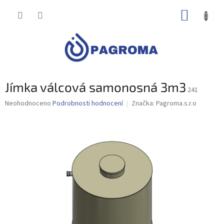
Přejít
NÁKUP
na
obsah
KOŠÍK
Jímka válcová samonosná 3m3
241
Průměrné
Neohodnoceno
Podrobnosti hodnocení
Značka:
Pagroma.s.r.o
hodnocení
produktu
je
0,0
z
5
hvězdiček.