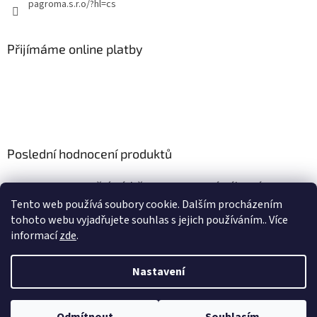
pagroma.s.r.o/?hl=cs
Přijímáme online platby
Poslední hodnocení produktů
Retenční nádrž nesamonosná válcová 9m3
|
Tento web používá soubory cookie. Dalším procházením
Hodnocení produktu je 5 z 5 hvězdiček.
tohoto webu vyjadřujete souhlas s jejich používáním.. Více
informací
zde
.
Nastavení
Vytvořil Shoptet