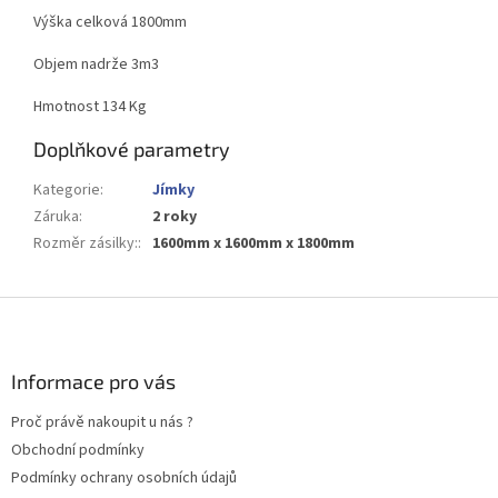
Výška celková 1800mm
Objem nadrže 3m3
Hmotnost 134 Kg
Doplňkové parametry
Kategorie
:
Jímky
Záruka
:
2 roky
Rozměr zásilky:
:
1600mm x 1600mm x 1800mm
Z
á
p
a
Informace pro vás
t
Proč právě nakoupit u nás ?
í
Obchodní podmínky
Podmínky ochrany osobních údajů