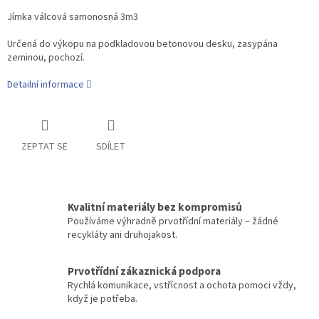
Jímka válcová samonosná 3m3
Určená do výkopu na podkladovou betonovou desku, zasypána
zeminou, pochozí.
Detailní informace
ZEPTAT SE
SDÍLET
Kvalitní materiály bez kompromisů
Používáme výhradně prvotřídní materiály – žádné
recykláty ani druhojakost.
Prvotřídní zákaznická podpora
Rychlá komunikace, vstřícnost a ochota pomoci vždy,
když je potřeba.