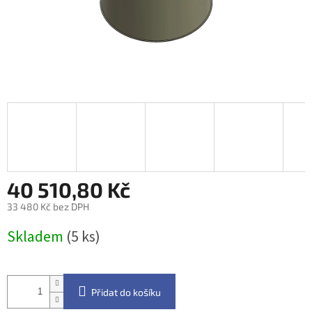
40 510,80 Kč
33 480 Kč bez DPH
Měrná
Skladem
(5 ks)
cena:
Přidat do košíku