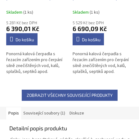
řezacím zařízením PQD7-
řezacím zařízením PQD7-
8-0.75QGF 230V
12-1.1QGF 230V
Skladem
(1 ks)
Skladem
(1 ks)
5 281 Kč bez DPH
5 529 Kč bez DPH
6 390,01 Kč
6 690,09 Kč
Do košíku
Do košíku
Ponorná kalová čerpadla s
Ponorná kalová čerpadla s
řezacím zařízením pro čerpání
řezacím zařízením pro čerpání
silně znečištěných vod, kalů,
silně znečištěných vod, kalů,
splašků, septiků apod.
splašků, septiků apod.
ZOBRAZIT VŠECHNY SOUVISEJÍCÍ PRODUKTY
Popis
Související soubory (1)
Diskuze
Detailní popis produktu