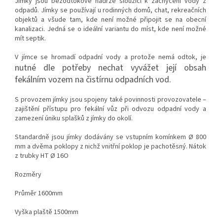
Jímky jsou bezodtokové nádrže sloužící k zachycení vody z
odpadů. Jímky se používají u rodinných domů, chat, rekreačních
objektů a všude tam, kde není možné připojit se na obecní
kanalizaci. Jedná se o ideální variantu do míst, kde není možné
mít septik.
V jímce se hromadí odpadní vody a protože nemá odtok, je
nutné
dle potřeby nechat vyvážet její obsah
fekálním vozem na čistírnu odpadních vod.
S provozem jímky jsou spojeny také povinnos
ti provozovatele –
zajištění přístupu pro fekální vůz při odvozu odpadní vody a
zamezení úniku splašků z jímky do okolí.
Standardně jsou jímky dodávány se vstupním komínkem Ø 800
mm a dvěma poklopy z nichž vnitřní poklop je pachotěsný. Nátok
z trubky HT Ø 16O
Rozměry
Průměr 1600mm
Vyška plaště 1500mm