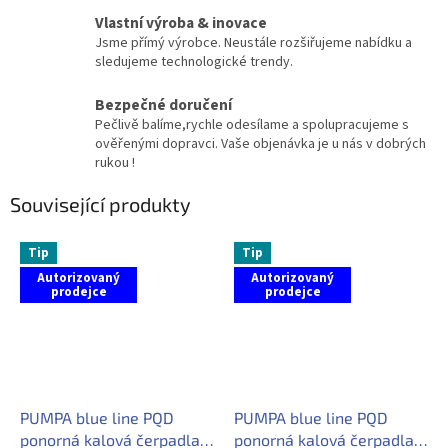
Vlastní výroba & inovace
Jsme přímý výrobce. Neustále rozšiřujeme nabídku a
sledujeme technologické trendy.
Bezpečné doručení
Pečlivě balíme,rychle odesílame a spolupracujeme s
ověřenými dopravci. Vaše objenávka je u nás v dobrých
rukou !
Související produkty
Tip
Tip
Autorizovaný
Autorizovaný
prodejce
prodejce
PUMPA blue line PQD
PUMPA blue line PQD
ponorná kalová čerpadla s
ponorná kalová čerpadla s