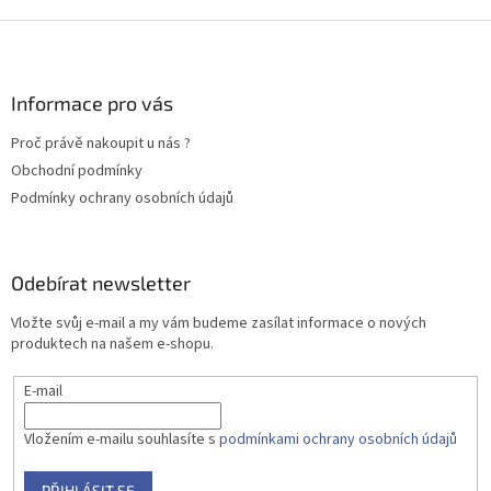
Z
á
p
a
Informace pro vás
t
Proč právě nakoupit u nás ?
í
Obchodní podmínky
Podmínky ochrany osobních údajů
Odebírat newsletter
Vložte svůj e-mail a my vám budeme zasílat informace o nových
produktech na našem e-shopu.
E-mail
Vložením e-mailu souhlasíte s
podmínkami ochrany osobních údajů
PŘIHLÁSIT SE