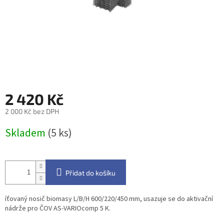
2 420 Kč
2 000 Kč bez DPH
Měrná
Skladem
(5 ks)
cena:
Přidat do košíku
íťovaný nosič biomasy L/B/H 600/220/450 mm, usazuje se do aktivační
nádrže pro ČOV AS-VARIOcomp 5 K.