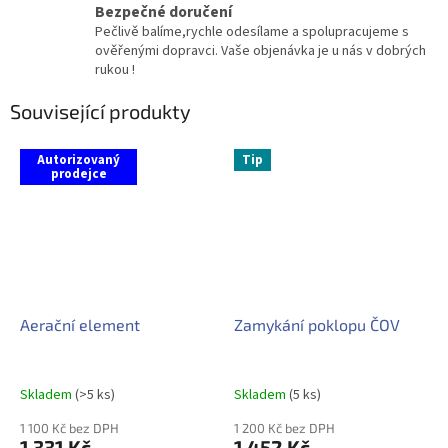
Bezpečné doručení
Pečlivě balíme,rychle odesílame a spolupracujeme s
ověřenými dopravci. Vaše objenávka je u nás v dobrých
rukou !
Související produkty
Autorizovaný
Tip
prodejce
Aerační element
Zamykání poklopu ČOV
Skladem
(>5 ks)
Skladem
(5 ks)
1 100 Kč bez DPH
1 200 Kč bez DPH
1 331 Kč
1 452 Kč