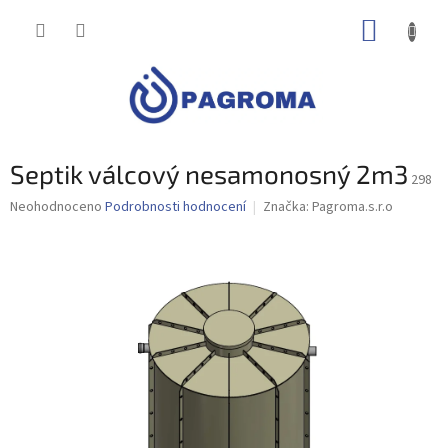
Přejít
NÁKUP
na
obsah
KOŠÍK
Septik válcový nesamonosný 2m3
298
Průměrné
Neohodnoceno
Podrobnosti hodnocení
Značka:
Pagroma.s.r.o
hodnocení
produktu
je
0,0
z
5
hvězdiček.