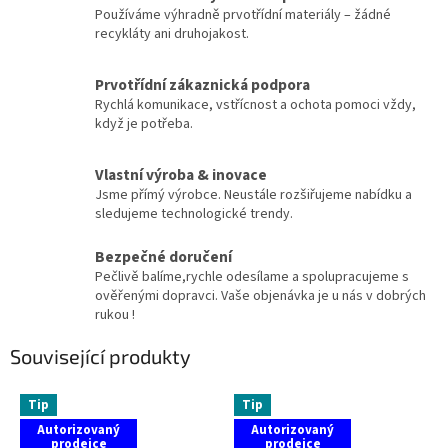
Používáme výhradně prvotřídní materiály – žádné
recykláty ani druhojakost.
Prvotřídní zákaznická podpora
Rychlá komunikace, vstřícnost a ochota pomoci vždy,
když je potřeba.
Vlastní výroba & inovace
Jsme přímý výrobce. Neustále rozšiřujeme nabídku a
sledujeme technologické trendy.
Bezpečné doručení
Pečlivě balíme,rychle odesílame a spolupracujeme s
ověřenými dopravci. Vaše objenávka je u nás v dobrých
rukou !
Související produkty
Tip
Tip
Autorizovaný
Autorizovaný
prodejce
prodejce