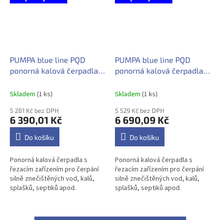
PUMPA blue line PQD
PUMPA blue line PQD
ponorná kalová čerpadla s
ponorná kalová čerpadla s
řezacím zařízením PQD7-
řezacím zařízením PQD7-
8-0.75QGF 230V
12-1.1QGF 230V
Skladem
(1 ks)
Skladem
(1 ks)
5 281 Kč bez DPH
5 529 Kč bez DPH
6 390,01 Kč
6 690,09 Kč
Do košíku
Do košíku
Ponorná kalová čerpadla s
Ponorná kalová čerpadla s
řezacím zařízením pro čerpání
řezacím zařízením pro čerpání
silně znečištěných vod, kalů,
silně znečištěných vod, kalů,
splašků, septiků apod.
splašků, septiků apod.