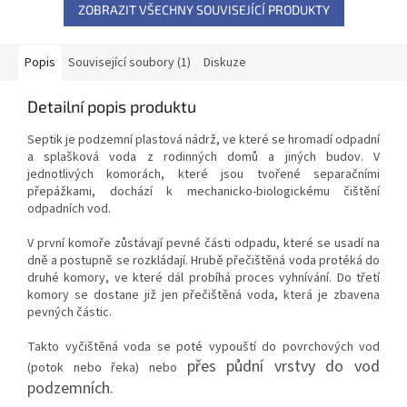
ZOBRAZIT VŠECHNY SOUVISEJÍCÍ PRODUKTY
Popis
Související soubory (1)
Diskuze
Detailní popis produktu
Septik je podzemní plastová nádrž, ve které se hromadí odpadní
a splašková voda z rodinných domů a jiných budov. V
jednotlivých komorách, které jsou tvořené separačními
přepážkami, dochází k mechanicko-biologickému čištění
odpadních vod.
V první komoře zůstávají pevné části odpadu, které se usadí na
dně a postupně se rozkládají. Hrubě přečištěná voda protéká do
druhé komory, ve které dál probíhá proces vyhnívání. Do třetí
komory se dostane již jen přečištěná voda, která je zbavena
pevných částic.
Takto vyčištěná voda se poté vypouští do povrchových vod
přes půdní vrstvy
do vod
(potok nebo řeka) nebo
podzemních.