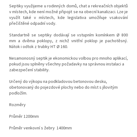
Septiky využijeme u rodinných domů, chat a rekreačních objektů
v místech, kde není možné připojit se na obecní kanalizaci. Lze je
využít také v místech, kde legislativa umožňuje vsakování
přečištěné odpadní vody.
Standartně se septiky dodávají se vstupním komínkem Ø 800
mm a dvěma poklopy, z nichž vnitřní poklop je pachotěsný.
Nátok i odtok z trubky HT Ø 160.
Nesamonosný septik je ekonomickou volbou pro mnoho aplikací,
pokud jsou splněny všechny požadavky na správnou instalaci a
zabezpečení stability.
Určený do výkopu na podkladovou betonovou desku,
obetonovaný do pojezdové plochy nebo do míst s jílovitým
podložím.
Rozměry
Průměr 1200mm
Průměr venkovní s žebry 1400mm