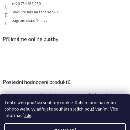
+420 734 655 250
Sledujte nás na facebooku
pagroma.s.r.o/?hl=cs
Přijímáme online platby
Poslední hodnocení produktů
Retenční nádrž nesamonosná válcová 9m3
|
Tento web používá soubory cookie. Dalším procházením
Hodnocení produktu je 5 z 5 hvězdiček.
tohoto webu vyjadřujete souhlas s jejich používáním.. Více
informací
zde
.