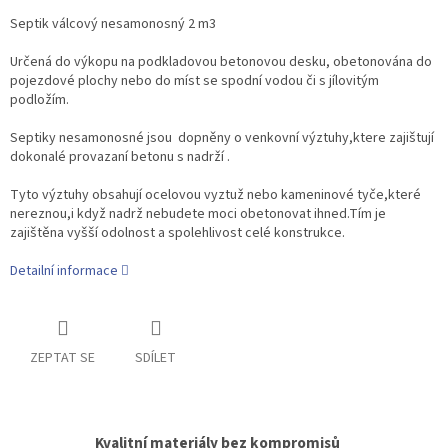
Septik válcový nesamonosný 2 m3
Určená do výkopu na podkladovou betonovou desku, obetonována do
pojezdové plochy nebo do míst se spodní vodou či s jílovitým
podložím.
Septiky nesamonosné jsou dopněny o venkovní výztuhy,ktere zajištují
dokonalé provazaní betonu s nadrží .
Tyto výztuhy obsahují ocelovou vyztuž nebo kameninové tyče,které
nereznou,i když nadrž nebudete moci obetonovat ihned.Tím je
zajištěna vyšší odolnost a spolehlivost celé konstrukce.
Detailní informace
ZEPTAT SE
SDÍLET
Kvalitní materiály bez kompromisů