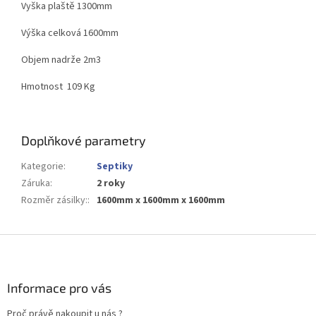
Vyška plaště 1300mm
Výška celková 1600mm
Objem nadrže 2m3
Hmotnost 109 Kg
Doplňkové parametry
Kategorie
:
Septiky
Záruka
:
2 roky
Rozměr zásilky:
:
1600mm x 1600mm x 1600mm
Z
á
p
a
Informace pro vás
t
Proč právě nakoupit u nás ?