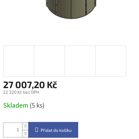
27 007,20 Kč
22 320 Kč bez DPH
Měrná
Skladem
(5 ks)
cena:
Přidat do košíku