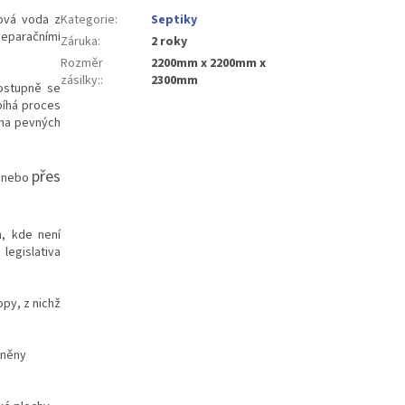
ková voda z
Kategorie
:
Septiky
separačními
Záruka
:
2 roky
Rozměr
2200mm x 2200mm x
zásilky:
:
2300mm
ostupně se
bíhá proces
ena pevných
přes
) nebo
h, kde není
legislativa
py, z nichž
lněny