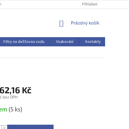
Y OCHRANY OSOBNÍCH ÚDAJŮ
Přihlášení
NÁKUPNÍ
Prázdný košík
KOŠÍK
Filtry na dešťovou vodu
Vsakování
Kontakty
Hodnocen
62,16 Kč
č bez DPH
dem
(5 ks)