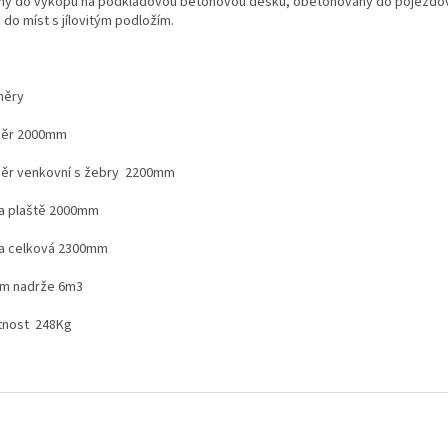
ný do výkopu na podkladovou betonovou desku, obetonovaný do pojezdo
do míst s jílovitým podložím.
měry
měr 2000mm
ěr venkovní s žebry 2200mm
a plaště 2000mm
a celková 2300mm
m nadrže 6m3
nost 248Kg