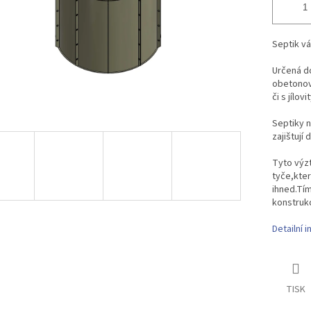
Septik v
Určená d
obetonov
či s jílov
Septiky 
zajištují
Tyto výz
tyče,kte
ihned.Tím
konstruk
Detailní 
TISK