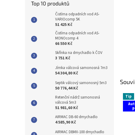
Top 10 produktů
Čistírna odpadních vod AS-
VARIOcomp 5K
51 425 Kč
Čistírna odpadních vod AS-
MONOcomp 4
66 550 Kč
Skřínka na dmychadlo k ČOV
3 751 Kč
Jímka válcová samonosná 7m3
54 304,80 Kč
Souvi
Septik válcový samonosný 5m3
50 776,44 Kč
Tip
Retenční nádrž samonosná
válcová 5m3
Aut
51 981,60 Kč
p
AIRMAC DB-60 dmychadlo
4 585,90 Kč
AIRMAC DBMX-100 dmychadlo