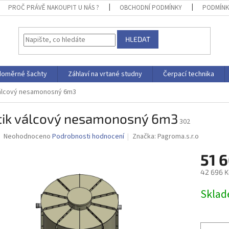
PROČ PRÁVĚ NAKOUPIT U NÁS ?
OBCHODNÍ PODMÍNKY
PODMÍNK
HLEDAT
doměrné šachty
Záhlaví na vrtané studny
Čerpací technika
válcový nesamonosný 6m3
tik válcový nesamonosný 6m3
302
Průměrné
Neohodnoceno
Podrobnosti hodnocení
Značka:
Pagroma.s.r.o
hodnocení
produktu
51 6
je
42 696 K
0,0
z
Měrná
Skla
5
cena:
hvězdiček.