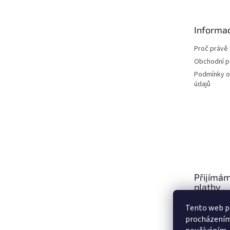
a
t
Informac
í
Proč právě 
Obchodní 
Podmínky o
údajů
Přijímám
platby
Tento web po
procházením 