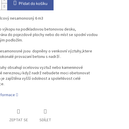
Přidat do košíku
álcový nesamonosný 6 m3
o výkopu na podkladovou betonovou desku,
ána do pojezdové plochy nebo do míst se spodní vodou
itým podložím.
nesamonosné jsou dopněny o venkovní výztuhy,ktere
 dokonalé provazaní betonu s nadrží .
tuhy obsahují ocelovou vyztuž nebo kameninové
ré nereznou,i když nadrž nebudete moci obetonovat
 je zajištěna vyšší odolnost a spolehlivost celé
ce.
informace
ZEPTAT SE
SDÍLET