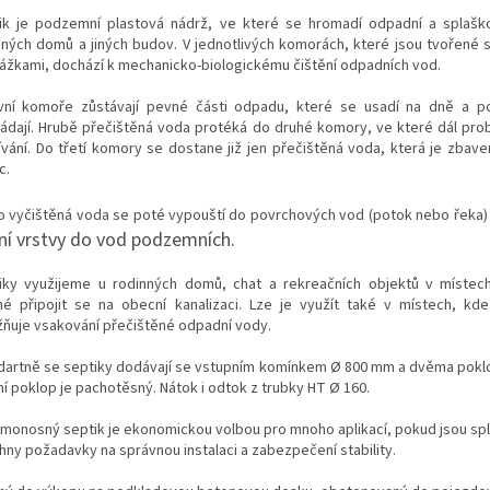
ik je podzemní plastová nádrž, ve které se hromadí odpadní a splaš
nných domů a jiných budov. V jednotlivých komorách, které jsou tvořené 
ážkami, dochází k mechanicko-biologickému čištění odpadních vod.
vní komoře zůstávají pevné části odpadu, které se usadí na dně a p
ládají. Hrubě přečištěná voda protéká do druhé komory, ve které dál pro
ívání. Do třetí komory se dostane již jen přečištěná voda, která je zbav
c.
o vyčištěná voda se poté vypouští do povrchových vod (potok nebo řeka
ní vrstvy
do vod podzemních.
iky využijeme u rodinných domů, chat a rekreačních objektů v místec
é připojit se na obecní kanalizaci. Lze je využít také v místech, kde 
ňuje vsakování přečištěné odpadní vody.
dartně se septiky dodávají se vstupním komínkem Ø 800 mm a dvěma poklo
ní poklop je pachotěsný. Nátok i odtok z trubky HT Ø 160.
monosný septik je ekonomickou volbou pro mnoho aplikací, pokud jsou sp
hny požadavky na správnou instalaci a zabezpečení stability.