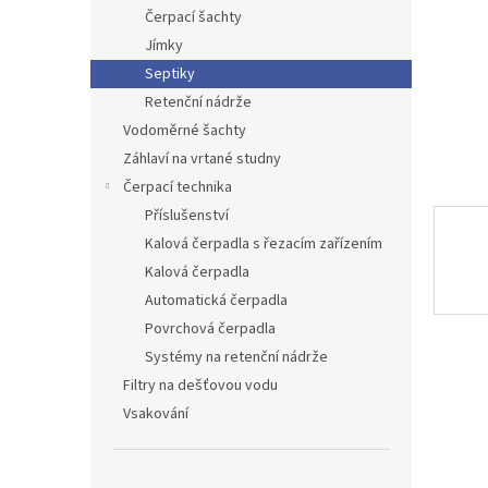
n
Čerpací šachty
e
Jímky
l
Septiky
Retenční nádrže
Vodoměrné šachty
Záhlaví na vrtané studny
Čerpací technika
Příslušenství
Kalová čerpadla s řezacím zařízením
Kalová čerpadla
Automatická čerpadla
Povrchová čerpadla
Systémy na retenční nádrže
Filtry na dešťovou vodu
Vsakování