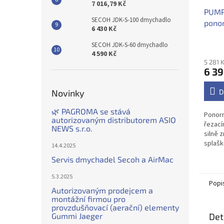
7 016,79 Kč
PUMP
SECOH JDK-S-100 dmychadlo
ponor
6 430 Kč
s řez
PQD7
SECOH JDK-S-60 dmychadlo
4 590 Kč
5 281 
6 39
Novinky
D
🌿 PAGROMA se stává
Ponorn
autorizovaným distributorem ASIO
řezací
NEWS s.r.o.
silně 
splašk
14.4.2025
Servis dmychadel Secoh a AirMac
5.3.2025
Popi
Autorizovaným prodejcem a
montážní firmou pro
provzdušňovací (aerační) elementy
Gummi Jaeger
Det