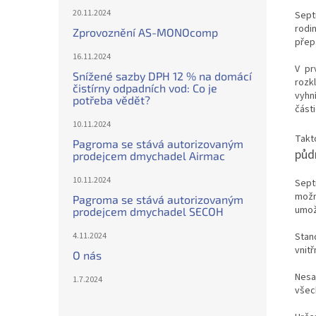
20.11.2024
Sept
rodi
Zprovoznění AS-MONOcomp
přep
16.11.2024
V pr
Snížené sazby DPH 12 % na domácí
rozk
čistírny odpadních vod: Co je
vyhn
potřeba vědět?
části
10.11.2024
Takt
Pagroma se stává autorizovaným
půd
prodejcem dmychadel Airmac
10.11.2024
Sept
možn
Pagroma se stává autorizovaným
umož
prodejcem dmychadel SECOH
4.11.2024
Stan
vnitř
O nás
Nesa
1.7.2024
všec