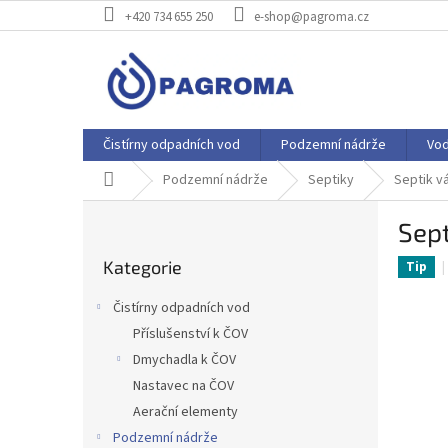
Přejít
+420 734 655 250
e-shop@pagroma.cz
na
obsah
Čistírny odpadních vod
Podzemní nádrže
Vo
Domů
Podzemní nádrže
Septiky
Septik 
P
Sep
o
Přeskočit
s
Kategorie
kategorie
Tip
t
r
Čistírny odpadních vod
a
Příslušenství k ČOV
n
Dmychadla k ČOV
n
í
Nastavec na ČOV
p
Aerační elementy
a
Podzemní nádrže