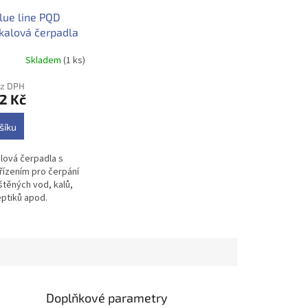
ue line PQD
kalová čerpadla
m zařízením
Skladem
(1 ks)
1.5QGF 230V
ez DPH
2 Kč
šíku
lová čerpadla s
řízením pro čerpání
štěných vod, kalů,
eptiků apod.
Doplňkové parametry