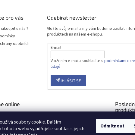
e pro vás
Odebírat newsletter
nakoupit u nás ?
Vložte svůj e-mail a my vám budeme zasílat info
produktech na našem e-shopu.
podmínky
chrany osobních
E-mail
Vložením e-mailu souhlasíte s
podmínkami ochr
údajů
PŘIHLÁSIT SE
e online
Posledn
produkt
užívá soubory cookie. Dalším
Odmítnout
tohoto webu vyjadřujete souhlas s jejich