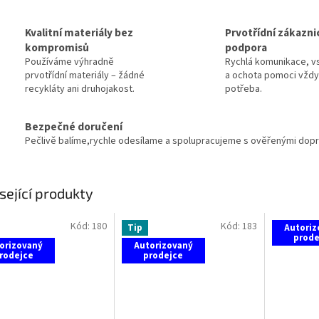
Kvalitní materiály bez
Prvotřídní zákazni
kompromisů
podpora
Používáme výhradně
Rychlá komunikace, vs
prvotřídní materiály – žádné
a ochota pomoci vždy,
recykláty ani druhojakost.
potřeba.
Bezpečné doručení
Pečlivě balíme,rychle odesílame a spolupracujeme s ověřenými dopra
sející produkty
Kód:
180
Kód:
183
Tip
Autoriz
prode
orizovaný
Autorizovaný
rodejce
prodejce