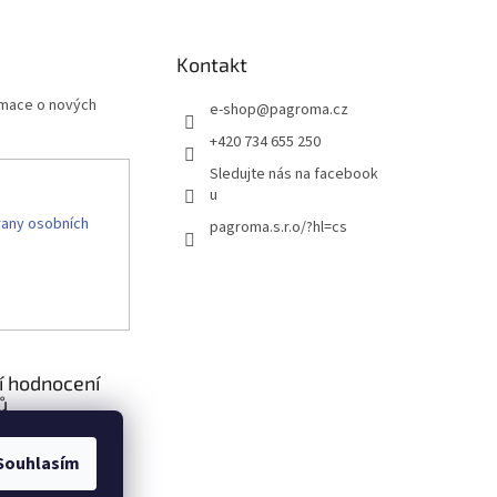
Kontakt
rmace o nových
e-shop
@
pagroma.cz
+420 734 655 250
Sledujte nás na facebook
u
any osobních
pagroma.s.r.o/?hl=cs
í hodnocení
ů
Retenční nádrž nesamonosná válcová 9m3
Souhlasím
|
Hodnocení produktu je 5 z 5 hvězdiček.