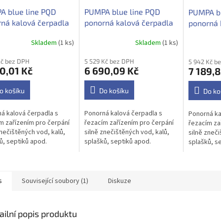
A blue line PQD
PUMPA blue line PQD
PUMPA bl
ná kalová čerpadla
ponorná kalová čerpadla
ponorná 
acím zařízením
s řezacím zařízením
s řezací
Skladem
(1 ks)
Skladem
(1 ks)
-8-0.75QGF 230V
PQD7-12-1.1QGF 230V
PQD7-16-
Kč bez DPH
5 529 Kč bez DPH
5 942 Kč b
0,01 Kč
6 690,09 Kč
7 189,8
o košíku
Do košíku
Do ko
á kalová čerpadla s
Ponorná kalová čerpadla s
Ponorná ka
m zařízením pro čerpání
řezacím zařízením pro čerpání
řezacím za
znečištěných vod, kalů,
silně znečištěných vod, kalů,
silně zneči
ů, septiků apod.
splašků, septiků apod.
splašků, s
s
Související soubory (1)
Diskuze
ailní popis produktu