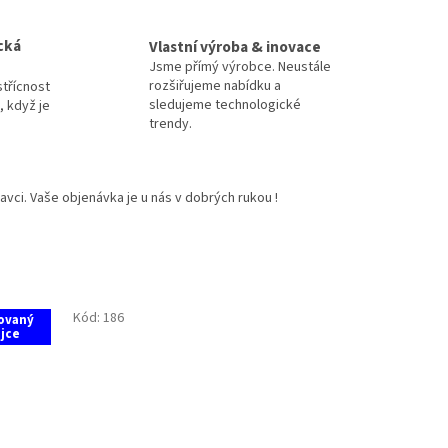
cká
Vlastní výroba & inovace
Jsme přímý výrobce. Neustále
rozšiřujeme nabídku a
třícnost
sledujeme technologické
 když je
trendy.
vci. Vaše objenávka je u nás v dobrých rukou !
Kód:
186
ovaný
jce